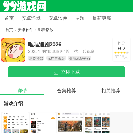
首页
安卓游戏
安卓软件
专题
最新更新
首页
>
安卓软件
>
影音播放
评分
哐哐追剧2026
9.2
2025年的“哐哐追剧”以干扰、影视资
5726人
追剧神器
无广告观影
高清流畅播放
源丰富、播放画质清晰、内容更新及
时等特点，深受影视爱好者青睐，成
立即下载
为他们追剧时的首选应用。不管是对
高清画质有高要求的观影达人，还是
需要在不同设备间同步追剧进度的用
详情
合集推荐
相关推荐
户，都能通过这款软件获得符合自身
游戏介绍
需求的观影体验。真心推荐给每一位
喜欢追剧的朋友！