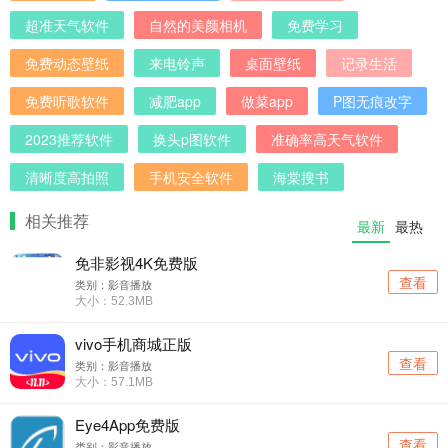
超准天气软件
自然的美颜相机
免费学习
免费动态壁纸
来电铃声
桌面壁纸
记录生活
免费听歌软件
减肥app
做菜app
P图无痕改字
2023推荐软件
换头p图软件
准确率高天气软件
清晰度高拍照
手机安全软件
海棠搜书
相关推荐
最新
最热
免非影视4K免费版
查看
类别：影音播放
大小：52.3MB
vivo手机商城正版
查看
类别：影音播放
大小：57.1MB
Eye4App免费版
查看
类别：影音播放