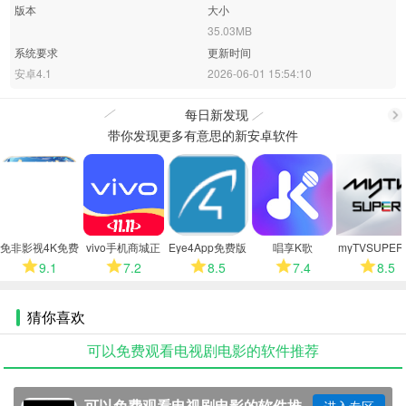
版本
大小
35.03MB
系统要求
更新时间
安卓4.1
2026-06-01 15:54:10
每日新发现
带你发现更多有意思的新安卓软件
更
多
免非影视4K免费
vivo手机商城正
Eye4App免费版
唱享K歌
myTVSUPE
版
版
能电视版
9.1
7.2
8.5
7.4
8.5
猜你喜欢
可以免费观看电视剧电影的软件推荐
可以免费观看电视剧电影的软件推
进入专区