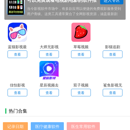
荐
当今影视软件市场中，有多款应用以便捷的免费观影服务受到
用户青睐。这类工具通常聚合了全网影视资源，涵盖最新剧
集、院线电影及经典作品，支持高清播放与多源切换。其核心
优势在于提供流畅的观影体验，具备智能搜索、个性化推荐及
离线缓存等功能，同时通过合法授权或技术手段实现免费服
务。部分应用还融入社区互动元素，如弹幕评论与剧情讨论，
增强用户参与感。为保障使用安全，建议通过官方渠道下载正
版应用，并关注其隐私政策与版权声明，以获得既丰富又安心
蓝猫影视最
大师兄影视
草莓视频
影猫追剧
的影视娱乐体验。
新版
苹果版
2026最新版
查看
查看
查看
查看
佳怡影视
星辰视频去
双子视频
鲨鱼影视无
广告
升级无广告
查看
查看
查看
查看
热门合集
记录日期
医疗健康软件
医生常用软件