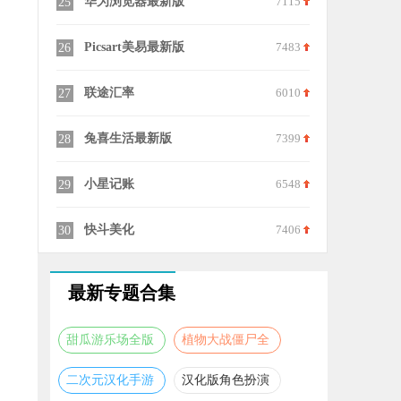
王者营地
8099
233乐园官
5
15
夸父工具箱
9994
当贝市场雷
6
16
小黑屋
6614
X8沙箱安
7
17
exagear模拟器2026正版
7415
sh365
8
18
mt管理器最新版
7000
李跳跳官方
9
19
元创岛
7115
蛋蛋模拟器
10
20
最新专题合集
甜瓜游乐场全版
植物大战僵尸全
本合集
版本合集
二次元汉化手游
汉化版角色扮演