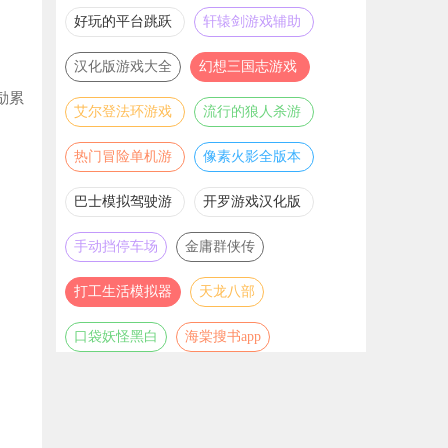
推荐
游戏大全
好玩的平台跳跃
轩辕剑游戏辅助
游戏合集
合集
汉化版游戏大全
幻想三国志游戏
辅助合集
励累
艾尔登法环游戏
流行的狼人杀游
辅助合集
戏合集
热门冒险单机游
像素火影全版本
戏合集
合集
巴士模拟驾驶游
开罗游戏汉化版
戏合集
大全
手动挡停车场
金庸群侠传
打工生活模拟器
天龙八部
口袋妖怪黑白
海棠搜书app