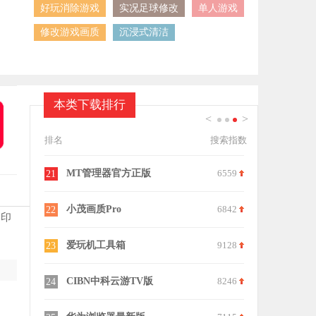
好玩消除游戏
实况足球修改
单人游戏
修改游戏画质
沉浸式清洁
本类下载排行
<
>
1
2
3
排名
搜索指数
虫虫助手老版
9327
Shizuku
1
11
掌瓦安卓版
7558
qq同步助
2
12
的印
996传奇盒子
9222
搜狗录音助
3
13
表情包神器
6832
我知你心手
4
14