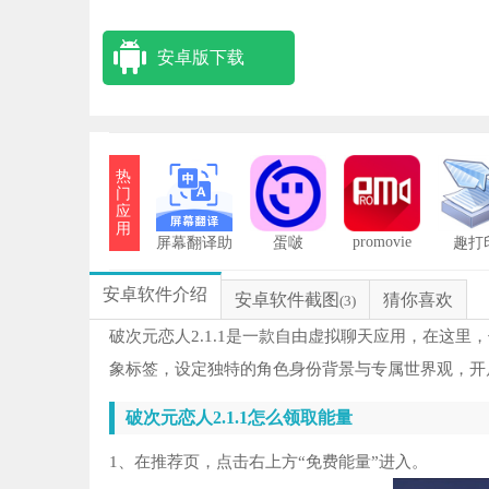
安卓版下载
热
门
应
用
promovie
屏幕翻译助
蛋啵
趣打
手免费版
安卓软件介绍
安卓软件截图
猜你喜欢
(3)
破次元恋人2.1.1是一款自由虚拟聊天应用，在这
象标签，设定独特的角色身份背景与专属世界观，开
破次元恋人2.1.1怎么领取能量
1、在推荐页，点击右上方“免费能量”进入。