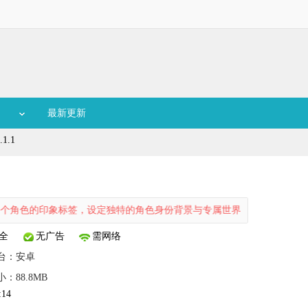
最新更新
1.1
印象标签，设定独特的角色身份背景与专属世界观，开启一场别具一格的剧
全
无广告
需网络
台：
安卓
小：88.8MB
:14