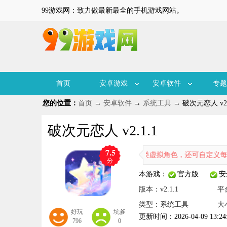
99游戏网：致力做最新最全的手机游戏网站。
首页
安卓游戏
安卓软件
专题
您的位置：
首页
→
安卓软件
→
系统工具
→ 破次元恋人 v2.
破次元恋人 v2.1.1
7.5
这里，你能自由匹配不同用户，选择各类虚拟角色，还可自定义每个角色的
分
本游戏：
官方版
安
版本：v2.1.1
平
类型：系统工具
大
好玩
坑爹
更新时间：2026-04-09 13:24
796
0