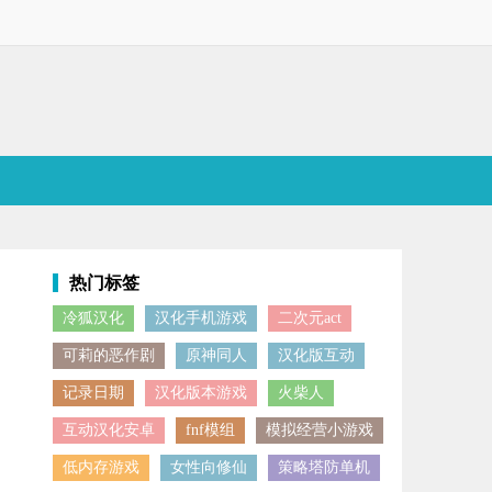
热门标签
冷狐汉化
汉化手机游戏
二次元act
情互动聊天体验，快来试试吧。
可莉的恶作剧
原神同人
汉化版互动
记录日期
汉化版本游戏
火柴人
互动汉化安卓
fnf模组
模拟经营小游戏
低内存游戏
女性向修仙
策略塔防单机