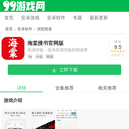
首页
安卓游戏
安卓软件
专题
最新更新
首页
>
安卓软件
>
浏览阅读
评分
海棠搜书官网版
9.5
高清排版：提供高清排版的阅读界
8669人
hy
小说
阅读
面，支持多种阅读模式（如夜间模
式、护眼模式）。
立即下载
详情
合集推荐
相关推荐
游戏介绍