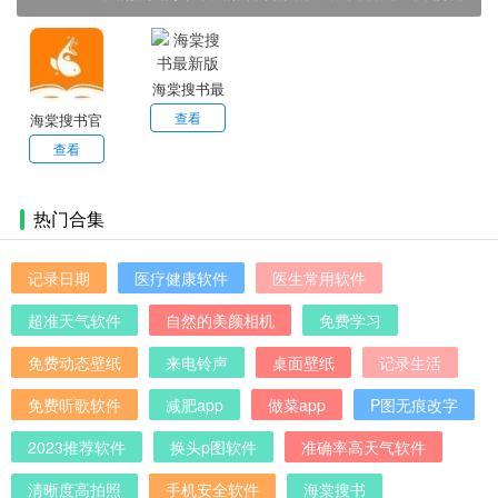
碑。该应用深度整合了全网优质电子书资源，涵盖网络文学、
经典名著、畅销小说、社科经管等多个品类，能够满足不同读
者的阅读需求。其独特的智能推荐算法能够根据用户的搜索记
录和阅读偏好精准推送感兴趣的作品，而简洁直观的界面设计
海棠搜书最
和流畅的阅读体验更是为用户创造了沉浸式的阅读环境。
新版
查看
海棠搜书官
方版
查看
热门合集
记录日期
医疗健康软件
医生常用软件
超准天气软件
自然的美颜相机
免费学习
免费动态壁纸
来电铃声
桌面壁纸
记录生活
免费听歌软件
减肥app
做菜app
P图无痕改字
2023推荐软件
换头p图软件
准确率高天气软件
清晰度高拍照
手机安全软件
海棠搜书