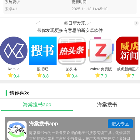
系统要求
更新时间
安卓4.1
2025-11-13 14:45:10
每日新发现
带你发现更多有意思的新安卓软件
更
多
Komiic
搜书吧
热头条
zotero免费版
威虎新闻正式
9.4
8.8
9.4
7.9
7
猜你喜欢
海棠搜书app
海棠搜书
海棠搜书app
进入专区
海棠搜书作为一款备受欢迎的电子书搜索阅读工具，凭借其强
大的搜索引擎和丰富的图书资源，在广大书友中建立了良好口