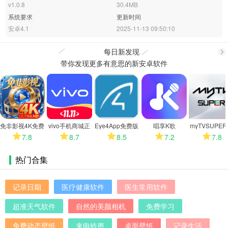
v1.0.8
30.4MB
系统要求
更新时间
安卓4.1
2025-11-13 09:50:10
每日新发现
带你发现更多有意思的新安卓软件
更
多
免非影视4K免费
vivo手机商城正
Eye4App免费版
唱享K歌
myTVSUPE
版
版
能电视版
7.8
8.7
8.5
7.2
7.8
热门合集
记录日期
医疗健康软件
医生常用软件
超准天气软件
自然的美颜相机
免费学习
免费动态壁纸
来电铃声
桌面壁纸
记录生活