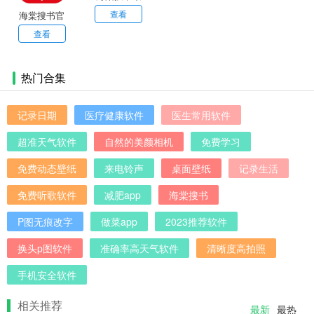
新版
查看
海棠搜书官
网版
查看
热门合集
记录日期
医疗健康软件
医生常用软件
超准天气软件
自然的美颜相机
免费学习
免费动态壁纸
来电铃声
桌面壁纸
记录生活
免费听歌软件
减肥app
海棠搜书
P图无痕改字
做菜app
2023推荐软件
换头p图软件
准确率高天气软件
清晰度高拍照
手机安全软件
相关推荐
最新
最热