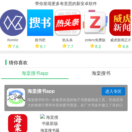
带你发现更多有意思的新安卓软件
更
多
Komiic
搜书吧
热头条
zotero免费版
威虎新闻正式
7.6
9.1
7.7
8.2
8.8
猜你喜欢
海棠搜书app
海棠搜书
海棠搜书app
进入专区
海棠搜书作为一款备受欢迎的电子书搜索阅读工具，凭借其强
大的搜索引擎和丰富的图书资源，在广大书友中建立了良好口
碑。该应用深度整合了全网优质电子书资源，涵盖网络文学、
经典名著、畅销小说、社科经管等多个品类，能够满足不同读
者的阅读需求。其独特的智能推荐算法能够根据用户的搜索记
录和阅读偏好精准推送感兴趣的作品，而简洁直观的界面设计
海棠搜书最
和流畅的阅读体验更是为用户创造了沉浸式的阅读环境。