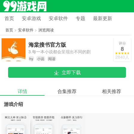
首页
安卓游戏
安卓软件
专题
最新更新
首页
>
安卓软件
>
浏览阅读
评分
海棠搜书官方版
8
3.每一本小说都会呈现出不同的剧
2840人
hy
小说
阅读
情，从而提高了这个软件的作品可读
性。
立即下载
详情
合集推荐
相关推荐
游戏介绍