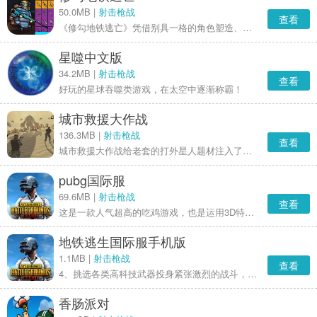
50.0MB |
射击枪战
查看
《修勾地铁逃亡》凭借别具一格的角色塑造、琳琅满目的道具系统与轻松诙谐的美术风格，迅速俘获了众多玩家的目光。游戏操作门槛低，却蕴含十足的挑战性，使玩家在游玩过程中既能感受到紧张刺激，又能收获满满的乐趣。此外，关卡设计巧妙多变，极大地提升了游戏的耐玩性，促使玩家在一次次挑战中突破自我，精进游戏技巧。
星噬中文版
34.2MB |
射击枪战
查看
好玩的星球吞噬类游戏，在太空中逐渐称霸！
城市救援大作战
136.3MB |
射击枪战
查看
城市救援大作战给老套的打外星人题材注入了新趣味，那些边跑边放屁的外星小兵简直是整个夏天的快乐源泉。剧情简单得用便签纸就能记完，但这有什么关系？当你用火箭筒把外星飞船炸成绚烂烟花时，满脑子只有“再来一局”的念头。
pubg国际服
69.6MB |
射击枪战
查看
这是一款人气超高的吃鸡游戏，也是运用3D特效与新技术打造的热门多人对抗游戏。游戏动作流畅丝滑，玩起来既刺激又有意思。你能和队友并肩作战，共同冲击最终的胜利。
地铁逃生国际服手机版
1.1MB |
射击枪战
查看
4、挑选各类高科技武器投身紧张激烈的战斗，在游戏进程里持续与对手交锋。
香肠派对