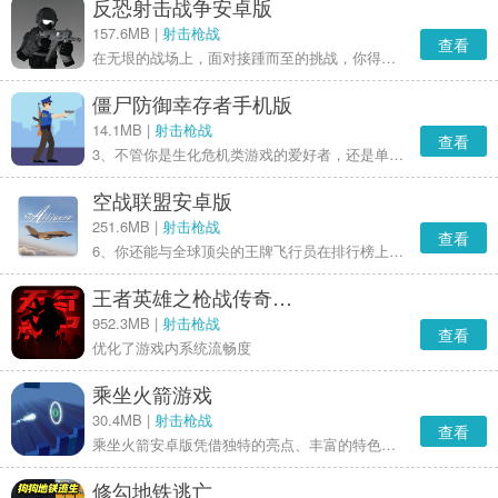
反恐射击战争安卓版
157.6MB |
射击枪战
查看
在无垠的战场上，面对接踵而至的挑战，你得和队友默契配合，击败各类强悍的对手。从密林到都市，从战车到狙击枪，每场战斗都满是未知与激情。不管你是独来独往的高手，还是团队里的关键人物，这里都有适合你的天地。此刻就加入进来，体会这场战争的震撼，凭实力彰显自我，成为反恐战场上的真正强者！别再迟疑，马上行动，畅享极致的射击快感，开启你的反恐征程，谱写一段独属于自己的传奇故事！
僵尸防御幸存者手机版
14.1MB |
射击枪战
查看
3、不管你是生化危机类游戏的爱好者，还是单纯想找个放松的途径，这款游戏都能带来沉浸式的枪支模拟器体验，还融入了僵尸塔防的紧张刺激感。马上加入玩家战斗军团吧，他们已经发现了这款兼具僵尸放置玩法乐趣的顶级闲置防御游戏。今天就开启你的枪械俱乐部之旅，用前所未有的方式感受机枪带来的极致快感！
空战联盟安卓版
251.6MB |
射击枪战
查看
6、你还能与全球顶尖的王牌飞行员在排行榜上一争高下。
王者英雄之枪战传奇安卓版
952.3MB |
射击枪战
查看
优化了游戏内系统流畅度
乘坐火箭游戏
30.4MB |
射击枪战
查看
乘坐火箭安卓版凭借独特的亮点、丰富的特色、简单的玩法与刺激的挑战，已然成为玩家们青睐的休闲游戏。在这里，你能体验驾驶火箭遨游宇宙的无穷乐趣，在重重障碍面前，展现你的智慧与勇气。赶紧加入这场星际冒险，成为真正的火箭大师吧。
修勾地铁逃亡