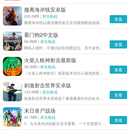
撤离海岸线安卓版
203.0MB |
射击枪战
查看
撤离海岸线以最优雅的姿态呈现最残酷的战场，每一帧慢镜头都在诉说：这是艺术。当其他射击游戏还在比拼射速快慢，这里早已聚焦击杀画面的镜头美感。从狙击点到机枪位，每个位置都能让你以导演视角体验多样的终结方式，建议改名为“我的子弹会演戏”。
看门狗2中文版
98.6MB |
射击枪战
查看
网络入侵时，可通过奴歌地图定位。其中蓝色信号代表重要数据与研发点数，橘色信号则对应新行动的相关情报。
火柴人枪神射击最新版
36.0MB |
射击枪战
查看
《火柴人枪神射击》最新版本别出心裁地把射击玩法和策略元素进行了深度融合，无论是狙击瞄准还是防线守护，每一个环节都经过了精心的设计，让玩家既能享受到射击带来的快感，又能锻炼自己的策略思维能力。这款游戏在操作的便捷性和内容的丰富程度上实现了不错的平衡，新手玩家能够快速上手，资深玩家也能从中找到新的挑战，从而满足不同水平玩家的需求。
刺激射击世界安卓版
124.6MB |
射击枪战
查看
刺激射击世界本质就是个裹着像素外衣的欢乐疯人院，前一秒还在一本正经地计算弹道，后一秒就被滑着太空步的僵尸搞得心态崩了。那些瞧着粗糙的方块里藏着让人上瘾的魔力，等你发觉自己正琢磨怎么用像素马桶搋子收拾BOSS时，这游戏就已经成功拿捏你了。
末日丧尸战场
46.7MB |
射击枪战
查看
3、生化角色间的配合至关重要，一个负责吸引人类的火力，另一个则趁机绕到后方进行感染，分工清晰明确，能更轻松地突破人类的防御阵线。