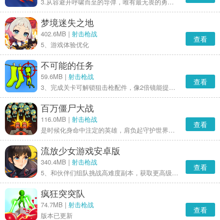
3.从容避开呼啸而至的导弹，唯有最无畏的勇士方能轻松完成这场冒险并实时出击，战胜你的对手。
梦境迷失之地
402.6MB |
射击枪战
查看
5、游戏体验优化
不可能的任务
59.6MB |
射击枪战
查看
3、完成关卡可解锁狙击枪配件，像2倍镜能提高中距离射击的命中率，消音器则能防止惊动处于警戒区域内的NPC。
百万僵尸大战
116.0MB |
射击枪战
查看
是时候化身命中注定的英雄，肩负起守护世界的使命了。这可是顶尖的僵尸模拟游戏，千万别错过！它上手简单、容易入门，却又几乎难以精通，绝对能让你告别枯燥。现在就开启你的任务，永不停歇地消灭敌人吧！
流放少女游戏安卓版
340.4MB |
射击枪战
查看
5、和伙伴们组队挑战高难度副本，获取更高级的科幻枪械，助力你的战力实现成倍增长；
疯狂突突队
74.7MB |
射击枪战
查看
版本已更新