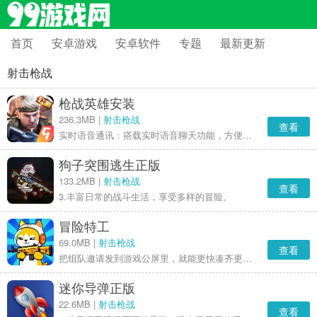
首页
安卓游戏
安卓软件
专题
最新更新
射击枪战
枪战英雄安装
236.3MB |
射击枪战
查看
实时语音通讯：搭载实时语音聊天功能，方便玩家在战斗过程中即时沟通战略与战术。
狗子突围逃生正版
133.2MB |
射击枪战
查看
3.丰富日常的战斗生活，享受多样的冒险。
冒险特工
69.0MB |
射击枪战
查看
把组队邀请发到游戏公屏里，就能更快凑齐更多玩家加入队伍，多人一起挑战副本能让关卡难度不断降低，也更容易拿到稀有的装备和武器。
迷你导弹正版
22.6MB |
射击枪战
查看