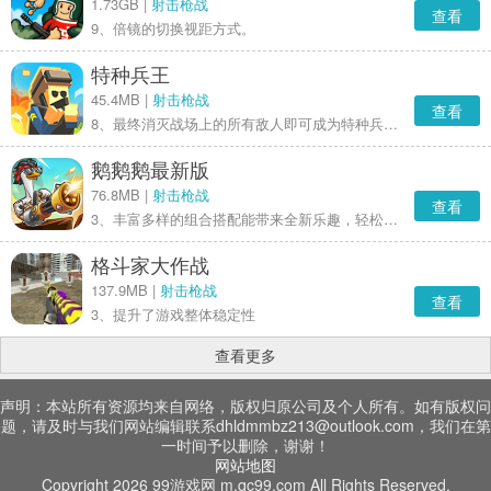
1.73GB |
射击枪战
查看
9、倍镜的切换视距方式。
特种兵王
45.4MB |
射击枪战
查看
8、最终消灭战场上的所有敌人即可成为特种兵王，若被敌人击败，该局游戏便会结束。
鹅鹅鹅最新版
76.8MB |
射击枪战
查看
3、丰富多样的组合搭配能带来全新乐趣，轻松解压的战斗体验也会让你感受到不一样的快乐
格斗家大作战
137.9MB |
射击枪战
查看
3、提升了游戏整体稳定性
查看更多
声明：本站所有资源均来自网络，版权归原公司及个人所有。如有版权问
题，请及时与我们网站编辑联系dhldmmbz213@outlook.com，我们在第
一时间予以删除，谢谢！
网站地图
Copyright 2026 99游戏网 m.qc99.com All Rights Reserved.