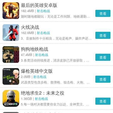
最后的英雄安卓版
182.4MB |
射击枪战
查看
随时随地都能玩：无论是工作间隙、地铁通勤途中，还是在商店排队等待时。简单的单手操控搭配自动瞄准射击功能，助你尽情享受这款免费的自上而下射击游戏带来的单人离线体验。低多边形3D画面让你能看清每一处细节，沉浸在末日氛围之中。世界末日已然降临，再无回头之路。
火线决战
162.6MB |
射击枪战
查看
3、音效制作十分精良，无论是枪声、爆炸声还是脚步声都极为逼真，能为玩家营造出沉浸式的游戏体验。
狗狗地铁枪战
47.4MB |
射击枪战
查看
3.各类活动持续推进，清凉皮肤已开放获取，助力你为狗狗打造更具个性的修复方案。
爆枪英雄中文版
2.0MB |
射击枪战
查看
武器类型包含步枪、散弹枪、狙击枪、火炮、手枪、弩以及喷火器。
绝地求生2：未来之役
1.36GB |
射击枪战
查看
5.每一场对决都需要你全力以赴、全神贯注。毕竟，决赛阶段的较量向来充满激情与张力。无论采用何种战术，指尖的操控总能带来别样的体验。