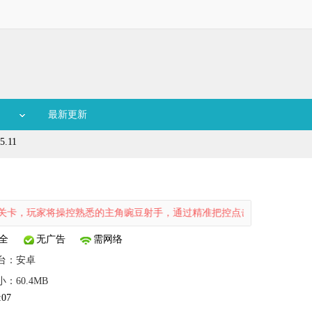
最新更新
.11
卡，玩家将操控熟悉的主角豌豆射手，通过精准把控点击屏幕的速度与力度，
全
无广告
需网络
台：
安卓
小：60.4MB
:07