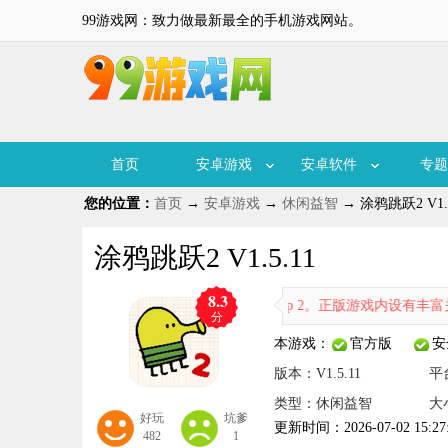
99游戏网：致力做最新最全的手机游戏网站。
首页
安卓游戏
安卓软件
专题
您的位置：
首页
→
安卓游戏
→
休闲益智
→ 涂鸦跳跃2 V1.5
涂鸦跳跃2 V1.5.11
8.3
闯关游戏，其英文名为Doodle Jump 2。正版游戏内设有丰富关
分
本游戏：
官方版
安
版本：V1.5.11
平
类型：休闲益智
大
好玩
坑爹
更新时间：2026-07-02 15:27
482
1