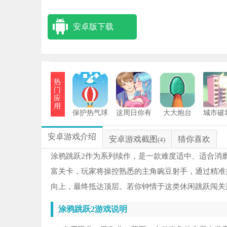
安卓版下载
热
门
应
用
保护热气球
这周日你有
大大炮台
城市破
安卓版
空吗安卓版
安卓
安卓游戏介绍
安卓游戏截图
猜你喜欢
(4)
涂鸦跳跃2作为系列续作，是一款难度适中、适合消磨时间
富关卡，玩家将操控熟悉的主角豌豆射手，通过精准
向上，最终抵达顶层。若你钟情于这类休闲跳跃闯关
涂鸦跳跃2游戏说明