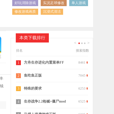
好玩消除游戏
实况足球修改
单人游戏
修改游戏画质
沉浸式清洁
本类下载排行
<
>
1
2
3
排名
搜索指数
正
方舟生存进化内置菜单FF
8461
百变找茬王
1
11
鱼吃鱼正版
7045
模拟离婚协
2
12
丰
续
特殊的要求
6253
水果消不停
3
13
生存战争2.2枪械+僵尸mod
6525
挑战反射弧
4
14