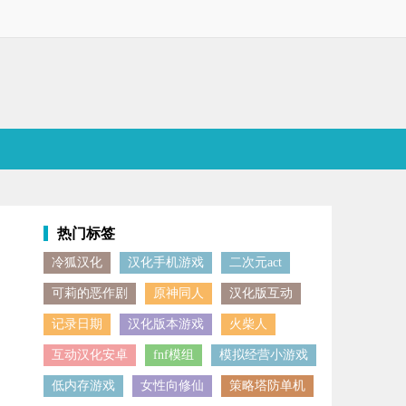
热门标签
冷狐汉化
汉化手机游戏
二次元act
找到跳跃的节奏，便能在层层平台间持续向上，最终抵达顶层。若你钟情于
可莉的恶作剧
原神同人
汉化版互动
记录日期
汉化版本游戏
火柴人
互动汉化安卓
fnf模组
模拟经营小游戏
低内存游戏
女性向修仙
策略塔防单机