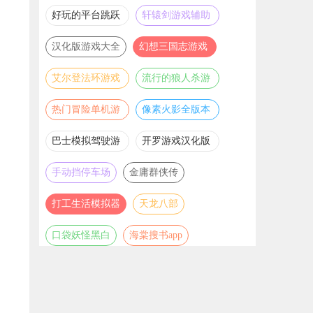
推荐
游戏大全
好玩的平台跳跃
轩辕剑游戏辅助
游戏合集
合集
汉化版游戏大全
幻想三国志游戏
辅助合集
艾尔登法环游戏
流行的狼人杀游
辅助合集
戏合集
热门冒险单机游
像素火影全版本
戏合集
合集
巴士模拟驾驶游
开罗游戏汉化版
戏合集
大全
手动挡停车场
金庸群侠传
打工生活模拟器
天龙八部
口袋妖怪黑白
海棠搜书app