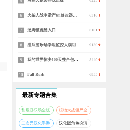
马桶人逆袭游戏正版
6225
无敌冲冲冲
5
15
火柴人战争遗产fm修改器魔改版
6316
TRS12
6
16
汤姆猫跑酷入口
6101
迷你世界老
7
17
甜瓜游乐场泰坦监控人模组
9130
芭比梦幻美
8
18
我的世界惊变100天整合包手机版
8449
g沙盒仇恨
9
19
Fall Rush
6955
趣味画线
10
20
最新专题合集
甜瓜游乐场全版
植物大战僵尸全
本合集
版本合集
二次元汉化手游
汉化版角色扮演