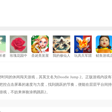
坏者
玫瑰花园中
圣诞美发屋
我的修仙人
玩具兵军团
鱿鱼游戏
版
文版
中文版
生最新版
模拟
版
的休闲闯关游戏，其英文名为Doodle Jump 2。正版游戏内设有
把控点击屏幕的速度与力度，找到跳跃的节奏，便能在层层平台间持
游戏，不妨来体验涂鸦跳跃2。