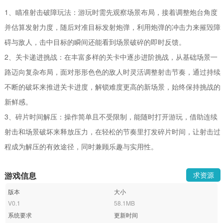
1、瞄准射击破障玩法：游玩时需先观察场景布局，接着调整炮台角度
并估算发射力度，随后对准目标发射炮弹，利用炮弹的冲击力来摧毁障
碍与敌人，击中目标的瞬间还能看到场景破碎的即时反馈。
2、关卡递进挑战：在丰富多样的关卡中逐步进阶挑战，从基础场景一
路迈向复杂布局，面对形形色色的敌人时灵活调整射击节奏，通过持续
不断的破坏来推进关卡进度，解锁难度更高的新场景，始终保持挑战的
新鲜感。
3、碎片时间解压：操作简单且不受限制，能随时打开游玩，借助连续
射击和场景破坏来释放压力，在轻松的节奏里打发碎片时间，让射击过
程成为解压的有效途径，同时兼顾乐趣与实用性。
游戏信息
求资源
版本
大小
V0.1
58.1MB
系统要求
更新时间