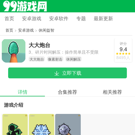
首页
安卓游戏
安卓软件
专题
最新更新
首页
>
安卓游戏
>
休闲益智
评分
大大炮台
9.4
3、碎片时间解压：操作简单且不受限
8495人
大大炮台
像素射击
休闲解压
制，能随时打开游玩，借助连续射击
和场景破坏来释放压力，在轻松的节
立即下载
奏里打发碎片时间，让射击过程成为
解压的有效途径，同时兼顾乐趣与实
用性。
详情
合集推荐
相关推荐
游戏介绍