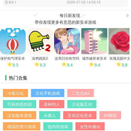
安卓4.1
2026-07-02 14:54:15
每日新发现
带你发现更多有意思的新安卓游戏
更
多
保护热气球安卓
涂鸦跳跃2
这周日你有空吗
城市破坏者安卓
玫瑰花园中文
版
安卓版
版
9.3
9.3
9.4
9.4
9.8
热门合集
冷狐汉化
汉化手机游戏
二次元act
可莉的恶作剧
原神同人
汉化版互动
汉化版本游戏
火柴人
互动汉化安卓
fnf模组
模拟经营小游戏
低内存游戏
女性向修仙