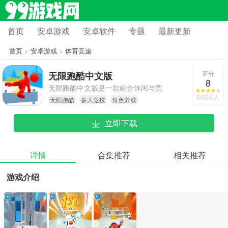
首页
安卓游戏
安卓软件
专题
最新更新
首页
>
安卓游戏
>
体育竞速
评分
无限跑酷中文版
8
无限跑酷中文版是一款融合休闲与竞
6626人
无限跑酷
多人竞技
角色养成
技元素的跑酷游戏，凭借精致的画面
呈现和多样的角色系统，为玩家带来
立即下载
持续的游戏乐趣。它的突出之处在于
实时多人对战体验以及鲜活的场景互
动，独特之处则体现在深度的角色养
详情
合集推荐
相关推荐
成和道具组合玩法上。操作设计既考
游戏介绍
虑到了易上手性，又具备较高的操作
上限，既适合利用碎片时间进行娱
乐，也能满足竞技玩家的挑战需求。