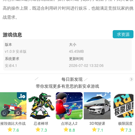
高的操作上限，既适合利用碎片时间进行娱乐，也能满足竞技玩家的挑
战需求。
游戏信息
求资源
版本
大小
v1.0.9 安卓版
45.45MB
系统要求
更新时间
安卓4.1
2026-07-02 13:32:06
每日新发现
带你发现更多有意思的新安卓游戏
更
多
摧毁德比大作战
忍者棒球
点球达人2
3D驾驶课
极限国度
7.6
7.3
8.8
7.1
7.3