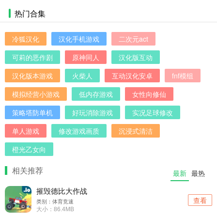
热门合集
冷狐汉化
汉化手机游戏
二次元act
可莉的恶作剧
原神同人
汉化版互动
汉化版本游戏
火柴人
互动汉化安卓
fnf模组
模拟经营小游戏
低内存游戏
女性向修仙
策略塔防单机
好玩消除游戏
实况足球修改
单人游戏
修改游戏画质
沉浸式清洁
橙光乙女向
相关推荐
最新
最热
摧毁德比大作战
查看
类别：体育竞速
大小：86.4MB