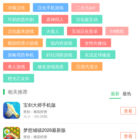
冷狐汉化
汉化手机游戏
二次元act
可莉的恶作剧
原神同人
汉化版互动
汉化版本游戏
火柴人
互动汉化安卓
fnf模组
模拟经营小游戏
低内存游戏
女性向修仙
策略塔防单机
好玩消除游戏
实况足球修改
单人游戏
修改游戏画质
沉浸式清洁
橙光乙女向
相关推荐
最新
最热
宝剑大师手机版
查看
类别：模拟经营
大小：69.0MB
梦想城镇2026最新版
查看
类别：模拟经营