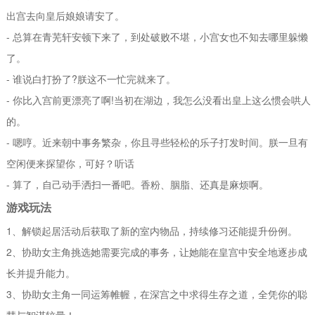
出宫去向皇后娘娘请安了。
- 总算在青芜轩安顿下来了，到处破败不堪，小宫女也不知去哪里躲懒
了。
- 谁说白打扮了?朕这不一忙完就来了。
- 你比入宫前更漂亮了啊!当初在湖边，我怎么没看出皇上这么惯会哄人
的。
- 嗯哼。近来朝中事务繁杂，你且寻些轻松的乐子打发时间。朕一旦有
空闲便来探望你，可好？听话
- 算了，自己动手洒扫一番吧。香粉、胭脂、还真是麻烦啊。
游戏玩法
1、解锁起居活动后获取了新的室内物品，持续修习还能提升份例。
2、协助女主角挑选她需要完成的事务，让她能在皇宫中安全地逐步成
长并提升能力。
3、协助女主角一同运筹帷幄，在深宫之中求得生存之道，全凭你的聪
慧与智谋较量！