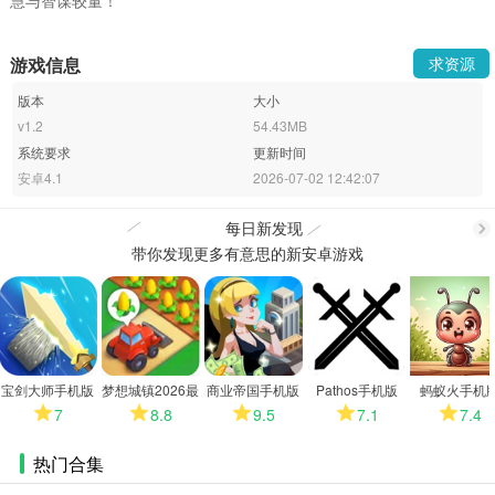
游戏信息
求资源
版本
大小
v1.2
54.43MB
系统要求
更新时间
安卓4.1
2026-07-02 12:42:07
每日新发现
带你发现更多有意思的新安卓游戏
更
多
宝剑大师手机版
梦想城镇2026最
商业帝国手机版
Pathos手机版
蚂蚁火手机
新版
7
8.8
9.5
7.1
7.4
热门合集