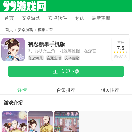
首页
安卓游戏
安卓软件
专题
最新更新
首页
>
安卓游戏
>
模拟经营
评分
初恋糖果手机版
7.5
3、协助女主角一同运筹帷幄，在深宫
8967人
初恋糖果
宫廷生活
文字冒险
之中求得生存之道，全凭你的聪慧与
智谋较量！
立即下载
详情
合集推荐
相关推荐
游戏介绍