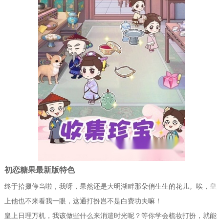
初恋糖果最新版特色
终于拾掇停当啦，我呀，果然还是大明湖畔那朵俏生生的花儿。唉，皇
上他也不来看我一眼，这通打扮岂不是白费功夫嘛！
皇上日理万机，我该做些什么来消遣时光呢？等你学会梳妆打扮，就能