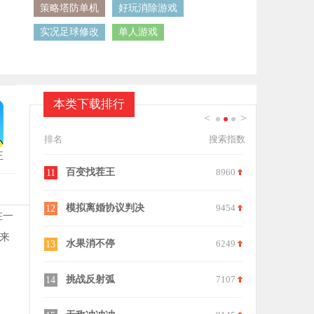
策略塔防单机
好玩消除游戏
实况足球修改
单人游戏
本类下载排行
<
>
1
2
3
排名
搜索指数
正
8960
托卡生活世界概念版
6016
21
9454
生存战争2.3虫虫助手内置模组
7356
22
在一
来
6249
你好邻居2
9029
23
7107
探险之岛最新内购版
8063
24