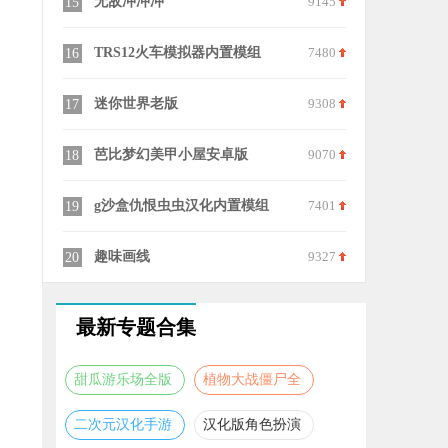
9145
假面骑士哥查德腰带模拟器游戏(GotchardBeltAllRiderSeries)
6785
25
7480
黑洞冒险闯关
9333
26
9308
冬季森林生存内置修改器
8425
27
9070
针尖缝隙大冒险
8114
28
7401
黑洞突击
9279
29
9327
传说世界幻想
9239
30
最新专题合集
甜瓜游乐场全版
植物大战僵尸全
本合集
版本合集
二次元汉化手游
汉化版角色扮演