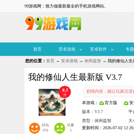
99游戏网：致力做最新最全的手机游戏网站。
首页
安卓游戏
安卓软件
专题
您的位置：
首页
→
安卓游戏
→
休闲益智
→ 我的修仙人生最
我的修仙人生最新版 V3.7
8.5
文字MUD玩法为核心，搭配丰富的剧情内容，能让玩家沉浸在一个精彩
分
本游戏：
官方版
安
版本：V3.7
平
类型：休闲益智
大小
好玩
坑爹
更新时间：2026-07-02 12:26
976
3