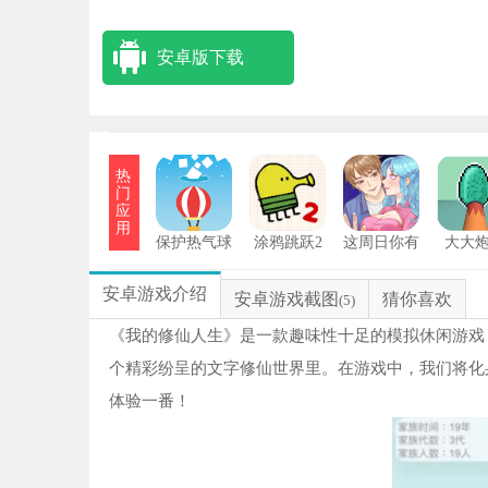
安卓版下载
热
门
应
用
保护热气球
涂鸦跳跃2
这周日你有
大大
安卓版
空吗安卓版
方
1
安卓游戏介绍
安卓游戏截图
猜你喜欢
(5)
鱼
2
《我的修仙人生》是一款趣味性十足的模拟休闲游戏
个精彩纷呈的文字修仙世界里。在游戏中，我们将化
特
3
体验一番！
生存
4