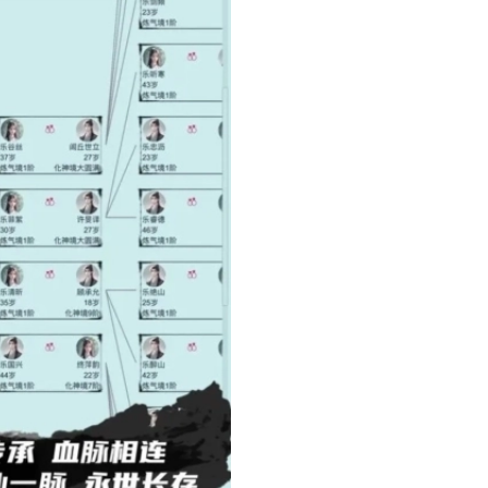
桶人逆袭游戏正版
6954
无敌冲冲冲
15
火柴人战争遗产fm修改器魔改版
9453
TRS12火车模拟器内置模组
16
姆猫跑酷入口
7413
迷你世界老版
17
瓜游乐场泰坦监控人模组
9493
芭比梦幻美甲小屋安卓版
18
我的世界惊变100天整合包手机版
6715
g沙盒仇恨虫虫汉化内置模组
19
l Rush
6124
趣味画线
20