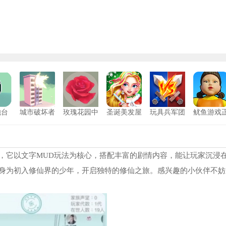
炮台
城市破坏者
玫瑰花园中
圣诞美发屋
玩具兵军团
鱿鱼游戏
安卓版
文版
中文版
模拟
版
舟生存进化内置菜单FF
6614
百变找茬王
11
吃鱼正版
7942
模拟离婚协议判决
12
，它以文字MUD玩法为核心，搭配丰富的剧情内容，能让玩家沉浸
身为初入修仙界的少年，开启独特的修仙之旅。感兴趣的小伙伴不妨
殊的要求
8717
水果消不停
13
战争2.2枪械+僵尸mod
8896
挑战反射弧
14