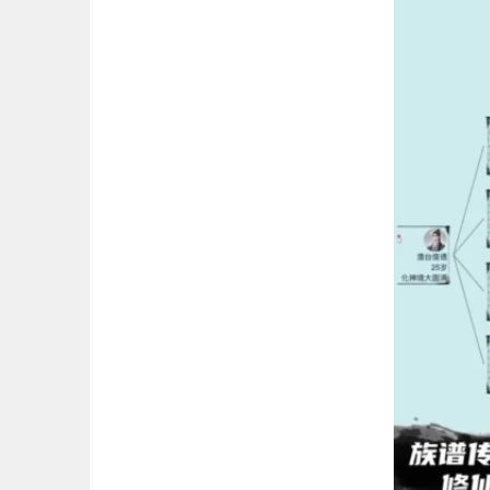
马
5
6
汤
7
甜
8
9
Fal
10