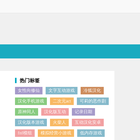
热门标签
女性向修仙
文字互动游戏
冷狐汉化
启独特的修仙之旅。感兴趣的小伙伴不妨来体验一番！
汉化手机游戏
二次元act
可莉的恶作剧
原神同人
汉化版互动
记录日期
汉化版本游戏
火柴人
互动汉化安卓
fnf模组
模拟经营小游戏
低内存游戏