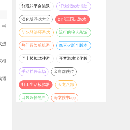
推荐
游戏大全
好玩的平台跳跃
轩辕剑游戏辅助
游戏合集
合集
汉化版游戏大全
幻想三国志游戏
，书
辅助合集
艾尔登法环游戏
流行的狼人杀游
辅助合集
戏合集
式进
热门冒险单机游
像素火影全版本
戏合集
合集
巴士模拟驾驶游
开罗游戏汉化版
家得
戏合集
大全
手动挡停车场
金庸群侠传
戏通
打工生活模拟器
天龙八部
口袋妖怪黑白
海棠搜书app