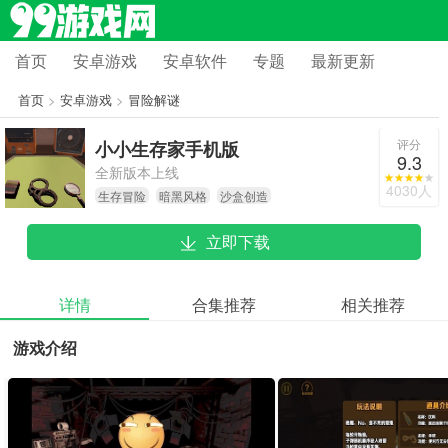
首页
安卓游戏
安卓软件
专题
最新更新
首页
>
安卓游戏
>
冒险解谜
评分
小小生存家手机版
9.3
全新版本上线
4030人
生存冒险
暗黑风格
沙盒创造
立即下载
详情
合集推荐
相关推荐
游戏介绍