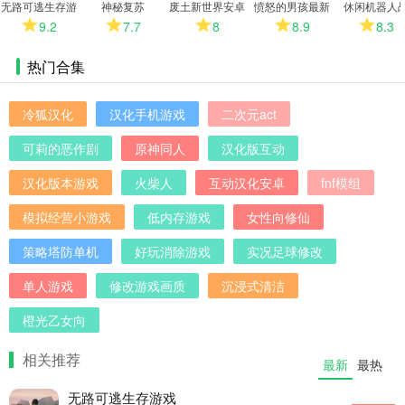
无路可逃生存游
神秘复苏
废土新世界安卓
愤怒的男孩最新
休闲机器人
戏
版
版
9.2
7.7
8
8.9
8.3
热门合集
冷狐汉化
汉化手机游戏
二次元act
可莉的恶作剧
原神同人
汉化版互动
汉化版本游戏
火柴人
互动汉化安卓
fnf模组
模拟经营小游戏
低内存游戏
女性向修仙
策略塔防单机
好玩消除游戏
实况足球修改
单人游戏
修改游戏画质
沉浸式清洁
橙光乙女向
相关推荐
最新
最热
无路可逃生存游戏