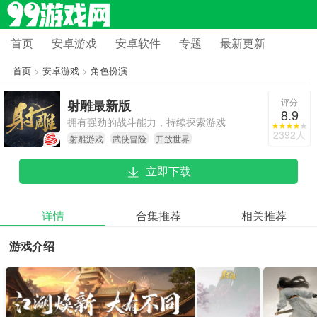
首页
安卓游戏
安卓软件
专题
最新更新
首页
>
安卓游戏
>
角色扮演
评分
射雕最新版
8.9
拥有强劲的战斗能力，持续探索游戏
2392人
射雕游戏
武侠冒险
开放世界
世界，开启一段荣耀的武术征程。
立即下载
详情
合集推荐
相关推荐
游戏介绍