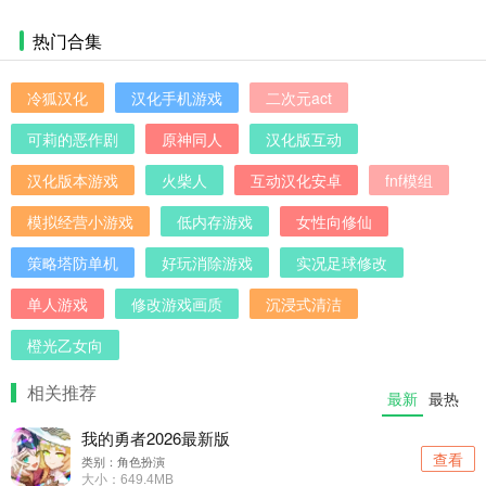
热门合集
冷狐汉化
汉化手机游戏
二次元act
可莉的恶作剧
原神同人
汉化版互动
汉化版本游戏
火柴人
互动汉化安卓
fnf模组
模拟经营小游戏
低内存游戏
女性向修仙
策略塔防单机
好玩消除游戏
实况足球修改
单人游戏
修改游戏画质
沉浸式清洁
橙光乙女向
相关推荐
最新
最热
我的勇者2026最新版
查看
类别：角色扮演
大小：649.4MB