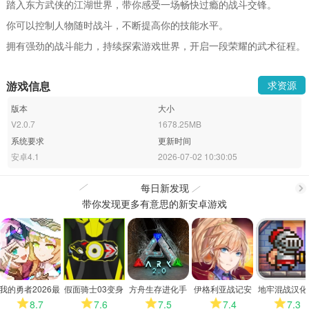
踏入东方武侠的江湖世界，带你感受一场畅快过瘾的战斗交锋。
你可以控制人物随时战斗，不断提高你的技能水平。
拥有强劲的战斗能力，持续探索游戏世界，开启一段荣耀的武术征程。
游戏信息
求资源
版本
大小
V2.0.7
1678.25MB
系统要求
更新时间
安卓4.1
2026-07-02 10:30:05
每日新发现
带你发现更多有意思的新安卓游戏
更
多
我的勇者2026最
假面骑士03变身
方舟生存进化手
伊格利亚战记安
地牢混战汉化
新版
模拟器
机版
卓版
8.7
7.6
7.5
7.4
7.3