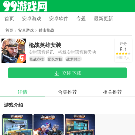
首页
安卓游戏
安卓软件
专题
最新更新
首页
>
安卓游戏
>
射击枪战
评分
枪战英雄安装
8.1
实时语音通讯：搭载实时语音聊天功
9952人
枪战竞技
团队对抗
战术射击
能，方便玩家在战斗过程中即时沟通
战略与战术。
立即下载
详情
合集推荐
相关推荐
游戏介绍