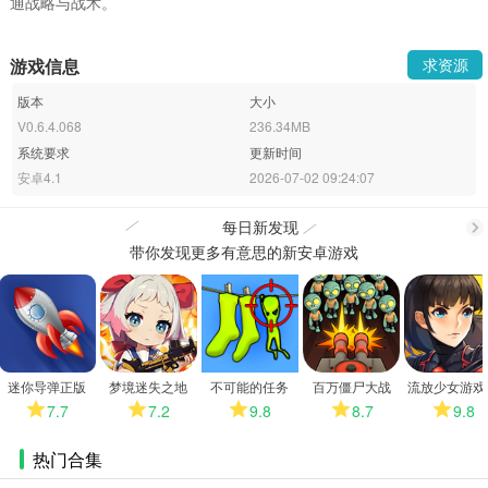
通战略与战术。
游戏信息
求资源
版本
大小
V0.6.4.068
236.34MB
系统要求
更新时间
安卓4.1
2026-07-02 09:24:07
每日新发现
带你发现更多有意思的新安卓游戏
更
多
迷你导弹正版
梦境迷失之地
不可能的任务
百万僵尸大战
流放少女游戏
卓版
7.7
7.2
9.8
8.7
9.8
热门合集