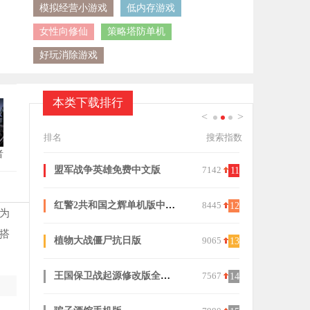
模拟经营小游戏
低内存游戏
女性向修仙
策略塔防单机
好玩消除游戏
本类下载排行
<
>
1
2
3
排名
搜索指数
者
7142
酷酷跑安卓版
8049
火柴人战争
11
21
8445
原神大战丘丘人
7414
指尖帝国
12
22
为
搭
9065
火柴人战争遗产3中文内置菜单
7783
自然法则游
13
23
7567
三国志8手机版
9634
万国觉醒
14
24