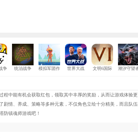
战争
统治战争
模拟军团作
世界大战
文明6国际
潮汐守望
战
服手机版
中文版
盟军战争英雄免费中文版
1
红警2共和国之辉单机版中文版
2
过程中能有机会获取红包，领取其中丰厚的奖励，从而让游戏体验更
了剧情、养成、策略等多种元素，不仅角色立绘十分精美，而且队伍
植物大战僵尸抗日版
3
塔防镇魂师游戏吧！
王国保卫战起源修改版全英雄无限钻石
4