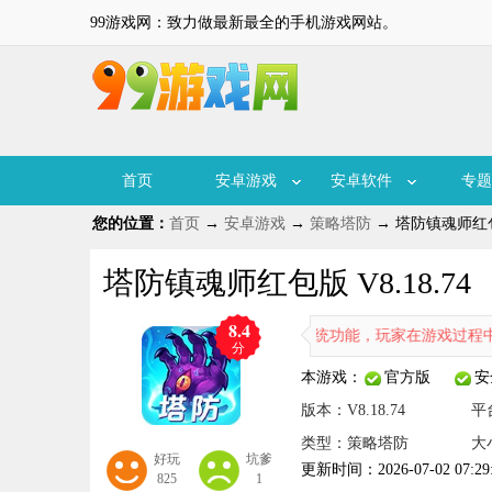
99游戏网：致力做最新最全的手机游戏网站。
首页
安卓游戏
安卓软件
专题
您的位置：
首页
→
安卓游戏
→
策略塔防
→ 塔防镇魂师红包版
塔防镇魂师红包版 V8.18.74
8.4
塔防镇魂师红包版新增了红包系统功能，玩家在游戏过程中能有机会获
分
本游戏：
官方版
安
版本：V8.18.74
平
类型：策略塔防
大小
好玩
坑爹
更新时间：2026-07-02 07:29
825
1