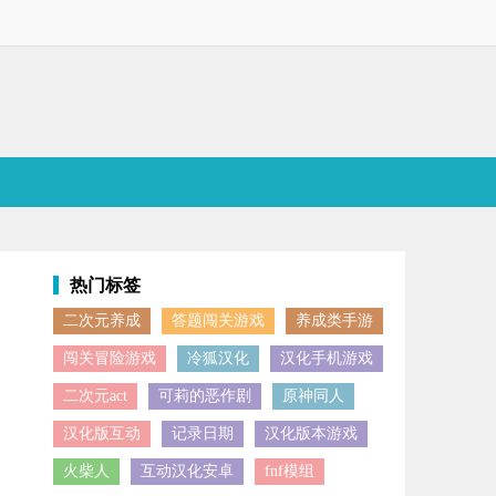
热门标签
二次元养成
答题闯关游戏
养成类手游
奇幻灵异风格的塔防类型，融合了剧情、养成、策略等多种元素，不仅角
闯关冒险游戏
冷狐汉化
汉化手机游戏
二次元act
可莉的恶作剧
原神同人
汉化版互动
记录日期
汉化版本游戏
火柴人
互动汉化安卓
fnf模组