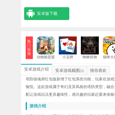
安卓版下载
热
门
应
用
动物都是圆
小丑牌
蜘蛛怪物
猫咪大
滚滚
安卓游戏介绍
安卓游戏截图
猜你喜欢
(5)
塔防镇魂师红包版新增了红包系统功能，玩家在游戏
愉悦。这款游戏属于奇幻灵异风格的塔防类型，融合
配让游戏玩法更具趣味性，感兴趣的玩家赶紧来体验
游戏介绍