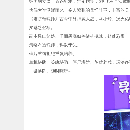
绝美的立绘，奇遇副本，告别枯燥，0氪也有丝滑体验
傀儡大军汹涌而来，令人紧张的鬼怪阵容，丰富的关
《塔防镇魂师》古今中外神魔大战，马小玲、况天佑
罗魅惑登场。
副本黑山姥姥、千面黑寡妇等随机挑战，处处彩蛋！
策略布置魂师，料敌于先。
碎片重铸拒绝重复培养。
单机塔防、策略塔防、僵尸塔防、英雄养成，玩法多
一键换阵、随时嗨玩~