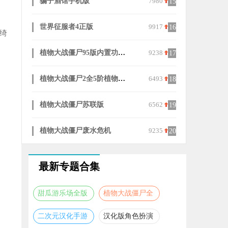
7980
mc大战僵尸2EXTRA
9199
植物大战僵
15
25
9917
大周列国志安卓版
9729
重生顶流练
16
26
绮
9238
三国群英传7安卓版
7764
黑暗料理模
17
27
6493
三国群英传2手机版
7356
火柴人战争
18
28
6562
植物大战僵尸hd版
9248
三国曹操传
19
29
9235
火柴人战争遗产99999(StickWar:Legacy)
8999
kards手机
20
30
最新专题合集
甜瓜游乐场全版
植物大战僵尸全
本合集
版本合集
二次元汉化手游
汉化版角色扮演