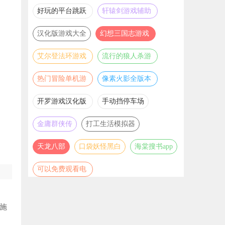
推荐
游戏大全
好玩的平台跳跃
轩辕剑游戏辅助
游戏合集
合集
汉化版游戏大全
幻想三国志游戏
辅助合集
艾尔登法环游戏
流行的狼人杀游
辅助合集
戏合集
热门冒险单机游
像素火影全版本
戏合集
合集
开罗游戏汉化版
手动挡停车场
大全
金庸群侠传
打工生活模拟器
天龙八部
口袋妖怪黑白
海棠搜书app
可以免费观看电
视剧电影的软件
推荐
施