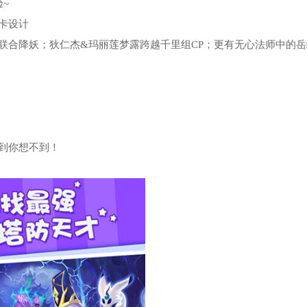
骗子酒馆手机版
5
~
卡设计
世界征服者4正版
6
联合降妖；狄仁杰&玛丽莲梦露跨越千里组CP；更有无心法师中的岳
植物大战僵尸95版内置功能菜单中文版
7
植物大战僵尸2全5阶植物无限钻石版2024
8
植物大战僵尸苏联版
9
到你想不到！
植物大战僵尸废水危机
10