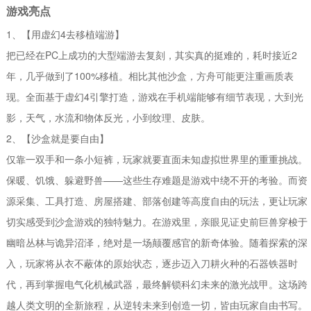
游戏亮点
1、【用虚幻4去移植端游】
把已经在PC上成功的大型端游去复刻，其实真的挺难的，耗时接近2
年，几乎做到了100%移植。相比其他沙盒，方舟可能更注重画质表
现。全面基于虚幻4引擎打造，游戏在手机端能够有细节表现，大到光
影，天气，水流和物体反光，小到纹理、皮肤。
2、【沙盒就是要自由】
仅靠一双手和一条小短裤，玩家就要直面未知虚拟世界里的重重挑战。
保暖、饥饿、躲避野兽——这些生存难题是游戏中绕不开的考验。而资
源采集、工具打造、房屋搭建、部落创建等高度自由的玩法，更让玩家
切实感受到沙盒游戏的独特魅力。在游戏里，亲眼见证史前巨兽穿梭于
幽暗丛林与诡异沼泽，绝对是一场颠覆感官的新奇体验。随着探索的深
入，玩家将从衣不蔽体的原始状态，逐步迈入刀耕火种的石器铁器时
代，再到掌握电气化机械武器，最终解锁科幻未来的激光战甲。这场跨
越人类文明的全新旅程，从逆转未来到创造一切，皆由玩家自由书写。