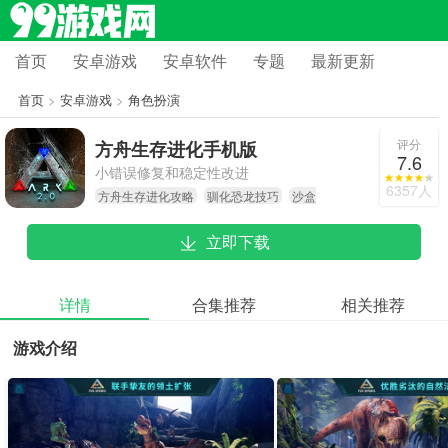
首页
安卓游戏
安卓软件
专题
最新更新
首页
>
安卓游戏
>
角色扮演
评分
方舟生存进化手机版
7.6
小错误修复和稳定性改进
6357人
方舟生存进化攻略
驯化恐龙技巧
沙盒
生存游戏
立即下载
详情
合集推荐
相关推荐
游戏介绍