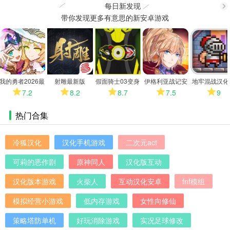
每日新发现
带你发现更多有意思的新安卓游戏
更
多
我的勇者2026最
射雕最新版
假面骑士03变身
伊格利亚战记安
地牢混战汉化
新版
模拟器
卓版
7.2
8.2
8.7
7.5
9
热门合集
冷狐汉化
汉化手机游戏
二次元act
可莉的恶作剧
原神同人
汉化版互动
汉化版本游戏
火柴人
互动汉化安卓
fnf模组
模拟经营小游戏
低内存游戏
女性向修仙
策略塔防单机
好玩消除游戏
实况足球修改