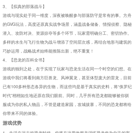
3、【拟真的部落战斗】
游戏与现实处于同一维度，深夜被唤醒参与部落防守是常有的事。方舟
的GVG玩法，高度还原真实战争场景，涵盖战备储备、情报侦察、隐秘
潜入、攻防对决、资源掠夺等多个环节，玩家需明确分工、密切协作。
多样的水生与飞行生物为战斗增添了空间层次感，再结合地形与建筑的
巧妙运用，战略战术始终能推陈出新，绝不重复！
4、【恐龙的百科全书】
游戏的独到之处，在于实现了玩家与恐龙生活在同一个时空的幻想。在
游戏中我们将看到南方巨兽龙、风神翼龙，甚至体型庞大的雷龙，目前
已有100多种形态各异的生物，而这些均是基于真实的史料，将“侏罗纪
时代”栩栩如生地还原在我们眼前。同时，几乎所有恐龙都能够被你驯
服成为你的私人物品，不管是建造家园，攻城拔寨，不同的恐龙都将给
你带来不同的体验。
游戏优势
1、生活在远古的恐龙时代，你将在这里收服并训练恐龙作为自己的宠