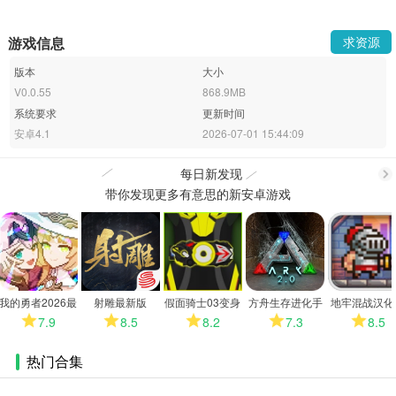
游戏信息
求资源
版本
大小
V0.0.55
868.9MB
系统要求
更新时间
安卓4.1
2026-07-01 15:44:09
每日新发现
带你发现更多有意思的新安卓游戏
更
多
我的勇者2026最
射雕最新版
假面骑士03变身
方舟生存进化手
地牢混战汉化
新版
模拟器
机版
7.9
8.5
8.2
7.3
8.5
热门合集