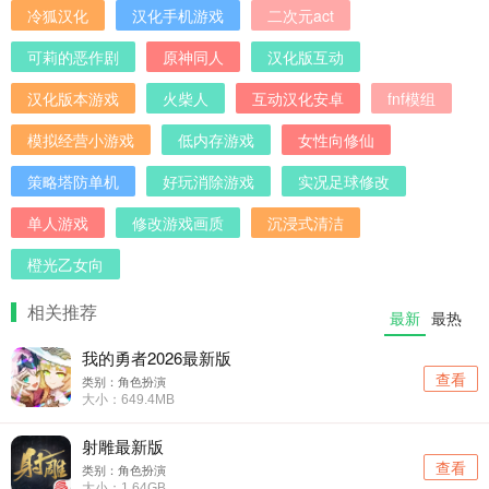
冷狐汉化
汉化手机游戏
二次元act
可莉的恶作剧
原神同人
汉化版互动
汉化版本游戏
火柴人
互动汉化安卓
fnf模组
模拟经营小游戏
低内存游戏
女性向修仙
策略塔防单机
好玩消除游戏
实况足球修改
单人游戏
修改游戏画质
沉浸式清洁
橙光乙女向
相关推荐
最新
最热
我的勇者2026最新版
查看
类别：角色扮演
大小：649.4MB
射雕最新版
查看
类别：角色扮演
大小：1.64GB