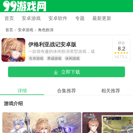
首页
安卓游戏
安卓软件
专题
最新更新
首页
>
安卓游戏
>
角色扮演
评分
伊格利亚战记安卓版
8.2
一款很有趣的休闲扮演类型游戏，成
4675人
生存游戏
养成游戏
休闲游戏
为最厉害的策略部署者吧
立即下载
详情
合集推荐
相关推荐
游戏介绍