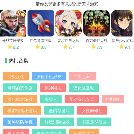
带你发现更多有意思的新安卓游戏
更
多
枪战英雄安装
迷你导弹正版
梦境迷失之地
百万僵尸大战
流放少女游戏
卓版
9.2
8.3
7.7
7.9
9.1
热门合集
冷狐汉化
汉化手机游戏
二次元act
可莉的恶作剧
原神同人
汉化版互动
汉化版本游戏
火柴人
互动汉化安卓
fnf模组
模拟经营小游戏
低内存游戏
女性向修仙
策略塔防单机
好玩消除游戏
实况足球修改
单人游戏
修改游戏画质
沉浸式清洁