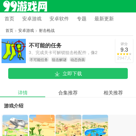
首页
安卓游戏
安卓软件
专题
最新更新
首页
>
安卓游戏
>
射击枪战
评分
不可能的任务
9.3
3、完成关卡可解锁狙击枪配件，像2
2947人
不可能任务
狙击解谜
动态伪装
倍镜能提高中距离射击的命中率，消
音器则能防止惊动处于警戒区域内的
立即下载
NPC。
详情
合集推荐
相关推荐
游戏介绍