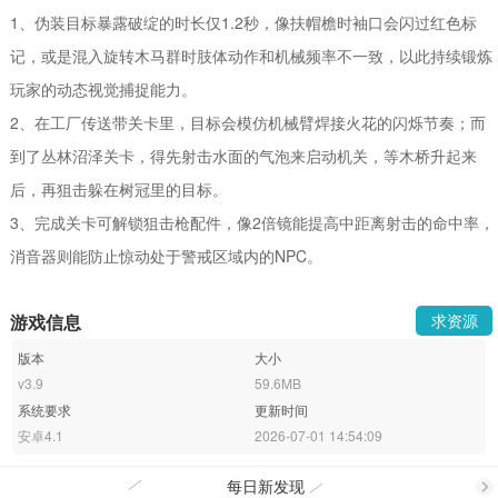
1、伪装目标暴露破绽的时长仅1.2秒，像扶帽檐时袖口会闪过红色标
记，或是混入旋转木马群时肢体动作和机械频率不一致，以此持续锻炼
玩家的动态视觉捕捉能力。
2、在工厂传送带关卡里，目标会模仿机械臂焊接火花的闪烁节奏；而
到了丛林沼泽关卡，得先射击水面的气泡来启动机关，等木桥升起来
后，再狙击躲在树冠里的目标。
3、完成关卡可解锁狙击枪配件，像2倍镜能提高中距离射击的命中率，
消音器则能防止惊动处于警戒区域内的NPC。
游戏信息
求资源
版本
大小
v3.9
59.6MB
系统要求
更新时间
安卓4.1
2026-07-01 14:54:09
每日新发现