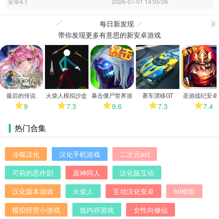
安卓4.1
2026-07-01 14:05:06
每日新发现
带你发现更多有意思的新安卓游戏
更
多
最后的传说
火柴人模拟沙盒
暴击僵尸世界游
赛车漂移GT
圣游战纪安卓
中文版
戏安卓版
9
7.3
9.6
7.3
7.4
热门合集
冷狐汉化
汉化手机游戏
二次元act
可莉的恶作剧
原神同人
汉化版互动
汉化版本游戏
火柴人
互动汉化安卓
fnf模组
模拟经营小游戏
低内存游戏
女性向修仙