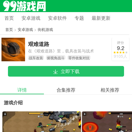
首页
安卓游戏
安卓软件
专题
最新更新
首页
>
安卓游戏
>
街机游戏
评分
艰难道路
9.2
在《艰难道路》里，载具改装与战术
9105人
战车改装
俯视角战斗
零件收集对抗
对抗的结合设计得颇为巧妙，物理引
擎呈现的破坏效果视觉冲击力拉满，
立即下载
玩家能在战斗中充分感受酣畅的爽快
感。不过多人模式的平衡性还有优化
空间，部分传奇部件的属性也确实有
详情
合集推荐
相关推荐
点强势。这款游戏很适合喜欢机械组
游戏介绍
装和快节奏对抗的玩家，而且较短的
单局时长，也让它在移动端游玩时显
得格外适配。