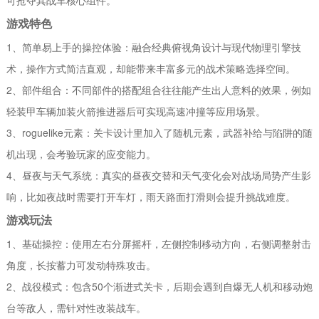
游戏特色
1、简单易上手的操控体验：融合经典俯视角设计与现代物理引擎技
术，操作方式简洁直观，却能带来丰富多元的战术策略选择空间。
2、部件组合：不同部件的搭配组合往往能产生出人意料的效果，例如
轻装甲车辆加装火箭推进器后可实现高速冲撞等应用场景。
3、roguelike元素：关卡设计里加入了随机元素，武器补给与陷阱的随
机出现，会考验玩家的应变能力。
4、昼夜与天气系统：真实的昼夜交替和天气变化会对战场局势产生影
响，比如夜战时需要打开车灯，雨天路面打滑则会提升挑战难度。
游戏玩法
1、基础操控：使用左右分屏摇杆，左侧控制移动方向，右侧调整射击
角度，长按蓄力可发动特殊攻击。
2、战役模式：包含50个渐进式关卡，后期会遇到自爆无人机和移动炮
台等敌人，需针对性改装战车。