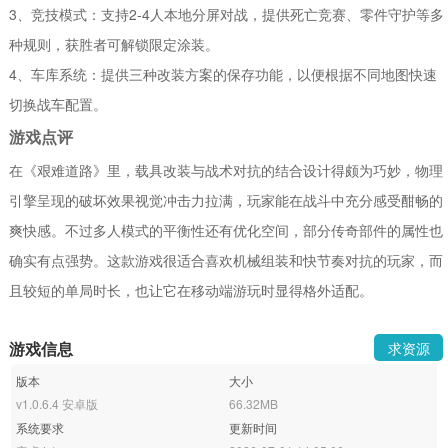
3、竞技模式：支持2-4人本地分屏对战，提供死亡竞赛、零件守护等多
种规则，获胜者可解锁限定涂装。
4、车库系统：提供三种改装方案的保存功能，以便根据不同地图快速
切换战车配置。
游戏点评
在《艰难道路》里，载具改装与战术对抗的结合设计得颇为巧妙，物理
引擎呈现的破坏效果视觉冲击力拉满，玩家能在战斗中充分感受酣畅的
爽快感。不过多人模式的平衡性还有优化空间，部分传奇部件的属性也
确实有点强势。这款游戏很适合喜欢机械组装和快节奏对抗的玩家，而
且较短的单局时长，也让它在移动端游玩时显得格外适配。
游戏信息
求资源
版本
大小
v1.0.6.4 安卓版
66.32MB
系统要求
更新时间