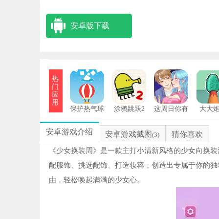
安卓版下载
热
门
应
用
保护热气球
涂鸦跳跃2
这周日你有
大大
安卓版
空吗安卓版
安卓游戏介绍
安卓游戏截图
猜你喜欢
(3)
《少女换装周》是一款主打小清新风格的少女向换装
配服饰、挑选配饰、打造妆容，创造出专属于你的独
由，轻松唤起满满的少女心。