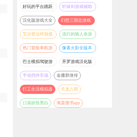
推荐
游戏大全
好玩的平台跳跃
轩辕剑游戏辅助
游戏合集
合集
汉化版游戏大全
幻想三国志游戏
辅助合集
艾尔登法环游戏
流行的狼人杀游
辅助合集
戏合集
热门冒险单机游
像素火影全版本
戏合集
合集
巴士模拟驾驶游
开罗游戏汉化版
戏合集
大全
手动挡停车场
金庸群侠传
打工生活模拟器
天龙八部
口袋妖怪黑白
海棠搜书app