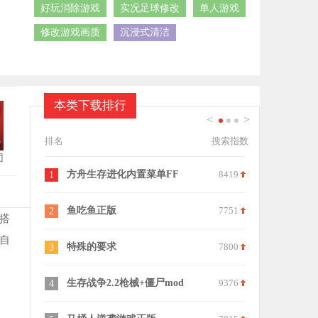
好玩消除游戏
实况足球修改
单人游戏
修改游戏画质
沉浸式清洁
本类下载排行
<
>
1
2
3
排名
搜索指数
团
方舟生存进化内置菜单FF
8419
百变找茬王
1
11
鱼吃鱼正版
7751
模拟离婚协
2
12
搭
自
特殊的要求
7800
水果消不停
3
13
生存战争2.2枪械+僵尸mod
9376
挑战反射弧
4
14