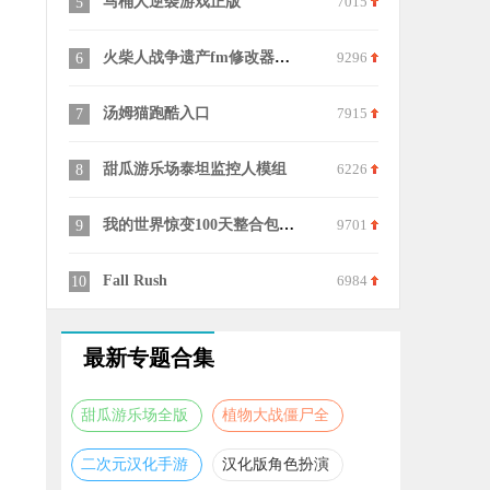
马桶人逆袭游戏正版
7015
无敌冲冲冲
5
15
火柴人战争遗产fm修改器魔改版
9296
TRS12
6
16
汤姆猫跑酷入口
7915
迷你世界老
7
17
甜瓜游乐场泰坦监控人模组
6226
芭比梦幻美
8
18
我的世界惊变100天整合包手机版
9701
g沙盒仇恨
9
19
Fall Rush
6984
趣味画线
10
20
最新专题合集
甜瓜游乐场全版
植物大战僵尸全
本合集
版本合集
二次元汉化手游
汉化版角色扮演