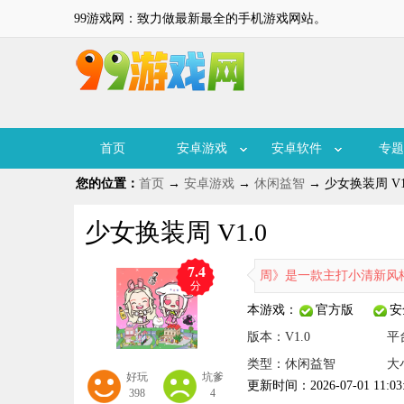
99游戏网：致力做最新最全的手机游戏网站。
首页
安卓游戏
安卓软件
专题
您的位置：
首页
→
安卓游戏
→
休闲益智
→ 少女换装周 V1
少女换装周 V1.0
7.4
《少女换装周》是一款主打小清新风格的少女向
分
本游戏：
官方版
安
版本：V1.0
平
类型：休闲益智
大小
好玩
坑爹
更新时间：2026-07-01 11:03
398
4