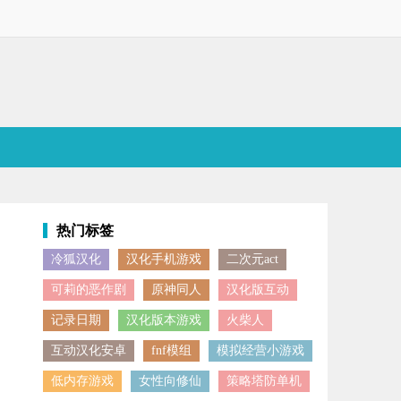
热门标签
冷狐汉化
汉化手机游戏
二次元act
搭配服饰、挑选配饰、打造妆容，创造出专属于你的独特造型。商店中还
可莉的恶作剧
原神同人
汉化版互动
记录日期
汉化版本游戏
火柴人
互动汉化安卓
fnf模组
模拟经营小游戏
低内存游戏
女性向修仙
策略塔防单机