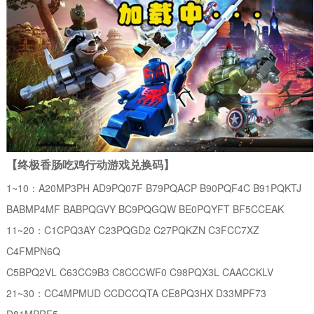
【终极香肠吃鸡行动游戏兑换码】
1~10：A20MP3PH AD9PQ07F B79PQACP B90PQF4C B91PQKTJ
BABMP4MF BABPQGVY BC9PQGQW BE0PQYFT BF5CCEAK
11~20：C1CPQ3AY C23PQGD2 C27PQKZN C3FCC7XZ
C4FMPN6Q
C5BPQ2VL C63CC9B3 C8CCCWF0 C98PQX3L CAACCKLV
21~30：CC4MPMUD CCDCCQTA CE8PQ3HX D33MPF73
D81MPRF5