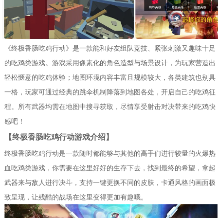
《终极香肠吃鸡行动》是一款能和好友组队竞技、紧张刺激又趣味十足
的吃鸡类游戏。游戏采用像素化的角色造型与场景设计，为玩家营造出
轻松惬意的吃鸡体验；地图环境内容丰富且规模较大，各类建筑也别具
一格，玩家可通过经典的跳伞机制降落到地图各处，开启自己的吃鸡征
程。所有武器均需在地图中搜寻获取，尽情享受射击对决带来的吃鸡快
感吧！
【终极香肠吃鸡行动游戏介绍】
终极香肠吃鸡行动是一款随时都能够与其他的高手们进行较量的火爆热
血吃鸡类游戏，你需要在这里好好的生存下去，找到最终的希望，拿起
武器来与敌人进行决斗，支持一键更换不同的皮肤，卡通风格的画面极
致呈现，让残酷的战场在这里变得更加有趣哦。