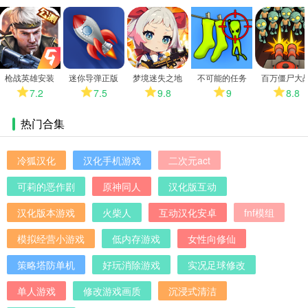
更
多
枪战英雄安装
迷你导弹正版
梦境迷失之地
不可能的任务
百万僵尸大
7.2
7.5
9.8
9
8.8
热门合集
冷狐汉化
汉化手机游戏
二次元act
可莉的恶作剧
原神同人
汉化版互动
汉化版本游戏
火柴人
互动汉化安卓
fnf模组
模拟经营小游戏
低内存游戏
女性向修仙
策略塔防单机
好玩消除游戏
实况足球修改
单人游戏
修改游戏画质
沉浸式清洁