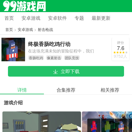
首页
安卓游戏
安卓软件
专题
最新更新
首页
>
安卓游戏
>
射击枪战
评分
终极香肠吃鸡行动
7.6
在这场充满未知的冒险征程中，我们
9752人
香肠吃鸡
像素射击
团队竞技
还会遭遇更多实力强劲的对手，所以
必须鼓足勇气去迎战这些强敌！
立即下载
详情
合集推荐
相关推荐
游戏介绍