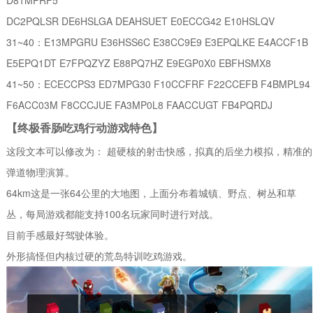
DC2PQLSR DE6HSLGA DEAHSUET E0ECCG42 E10HSLQV
31~40：E13MPGRU E36HSS6C E38CC9E9 E3EPQLKE E4ACCF1B
E5EPQ1DT E7FPQZYZ E88PQ7HZ E9EGP0X0 EBFHSMX8
41~50：ECECCPS3 ED7MPG30 F10CCFRF F22CCEFB F4BMPL94
F6ACC03M F8CCCJUE FA3MP0L8 FAACCUGT FB4PQRDJ
【终极香肠吃鸡行动游戏特色】
这段文本可以修改为： 超硬核的射击快感，拟真的后坐力模拟，精准的
弹道物理演算。
64km这是一张64公里的大地图，上面分布着城镇、野点、树丛和草
丛，每局游戏都能支持100名玩家同时进行对战。
目前手感最好驾驶体验。
外形搞怪但内核过硬的荒岛特训吃鸡游戏。