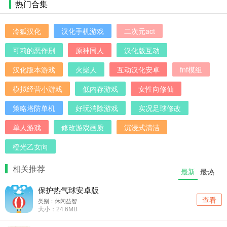
热门合集
冷狐汉化
汉化手机游戏
二次元act
可莉的恶作剧
原神同人
汉化版互动
汉化版本游戏
火柴人
互动汉化安卓
fnf模组
模拟经营小游戏
低内存游戏
女性向修仙
策略塔防单机
好玩消除游戏
实况足球修改
单人游戏
修改游戏画质
沉浸式清洁
橙光乙女向
相关推荐
最新
最热
保护热气球安卓版
查看
类别：休闲益智
大小：24.6MB