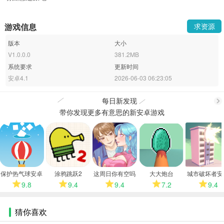
游戏信息
求资源
版本
大小
V1.0.0.0
381.2MB
系统要求
更新时间
安卓4.1
2026-06-03 06:23:05
每日新发现
带你发现更多有意思的新安卓游戏
更
多
保护热气球安卓
涂鸦跳跃2
这周日你有空吗
大大炮台
城市破坏者安
版
安卓版
版
9.8
9.4
9.4
7.2
9.4
猜你喜欢