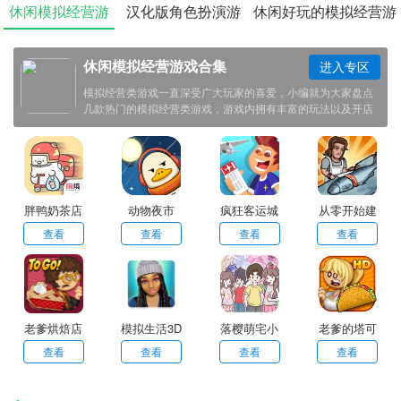
休闲模拟经营游
汉化版角色扮演游
休闲好玩的模拟经营游
戏合集
戏大全
戏大全
休闲模拟经营游戏合集
进入专区
模拟经营类游戏一直深受广大玩家的喜爱，小编就为大家盘点
几款热门的模拟经营类游戏，游戏内拥有丰富的玩法以及开店
体验，合集内有超多此类型的游戏可供玩家挑选使用，感兴趣
的小伙伴欢迎点击下载体验！
胖鸭奶茶店
动物夜市
疯狂客运城
从零开始建
游戏
造工厂
查看
查看
查看
查看
老爹烘焙店
模拟生活3D
落樱萌宅小
老爹的塔可
虚拟世界新
屋最新版
店中文版
查看
查看
查看
查看
版