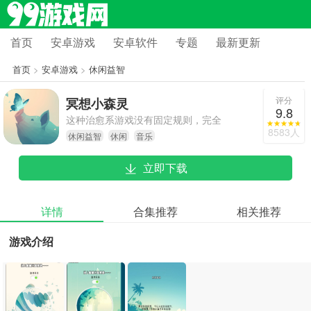
首页
安卓游戏
安卓软件
专题
最新更新
首页
>
安卓游戏
>
休闲益智
评分
冥想小森灵
9.8
这种治愈系游戏没有固定规则，完全
8583人
休闲益智
休闲
音乐
可以按照自己觉得舒服的节奏去玩，
既没有时间约束，进度快慢也都无所
立即下载
谓。玩家还能在游戏里发现自己钟爱
的音乐。要是最近觉得压力大，不妨
试试这款游戏，给自己来一场自愈之
详情
合集推荐
相关推荐
旅吧！
游戏介绍