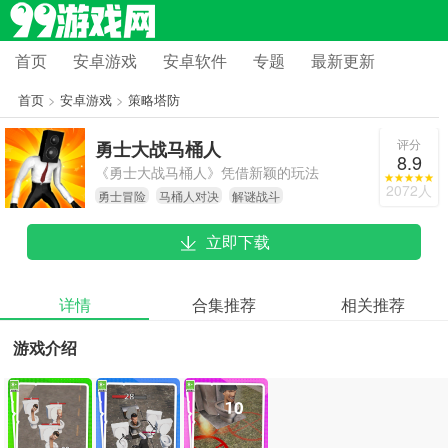
首页
安卓游戏
安卓软件
专题
最新更新
首页
>
安卓游戏
>
策略塔防
评分
勇士大战马桶人
8.9
《勇士大战马桶人》凭借新颖的玩法
2072人
勇士冒险
马桶人对决
解谜战斗
机制、细腻的画面呈现以及多样的任
务设计，为玩家打造了一段趣味十足
立即下载
的冒险体验。不管是偏爱动作闯关的
玩家，还是热衷于解谜探索的玩家，
都能在这款游戏里寻觅到专属于自己
详情
合集推荐
相关推荐
的乐趣。玩家通过持续的战斗试炼与
游戏介绍
策略谋划，将感受到这款游戏别具一
格的魅力，开启一段令人难忘的勇士
冒险征程。