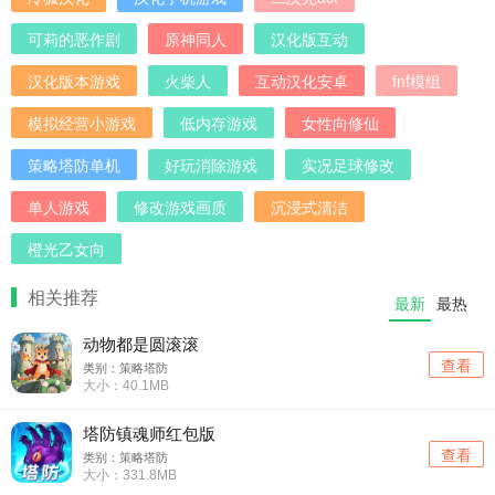
可莉的恶作剧
原神同人
汉化版互动
汉化版本游戏
火柴人
互动汉化安卓
fnf模组
模拟经营小游戏
低内存游戏
女性向修仙
策略塔防单机
好玩消除游戏
实况足球修改
单人游戏
修改游戏画质
沉浸式清洁
橙光乙女向
相关推荐
最新
最热
动物都是圆滚滚
查看
类别：策略塔防
大小：40.1MB
塔防镇魂师红包版
查看
类别：策略塔防
大小：331.8MB