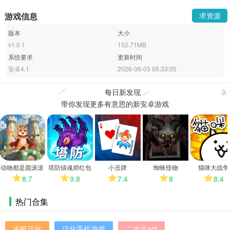
游戏信息
求资源
版本
大小
v1.0.1
152.71MB
系统要求
更新时间
安卓4.1
2026-06-03 05:33:05
每日新发现
带你发现更多有意思的新安卓游戏
更
多
动物都是圆滚滚
塔防镇魂师红包
小丑牌
蜘蛛怪物
猫咪大战争
版
8.7
9.8
7.4
8
8.4
热门合集
冷狐汉化
汉化手机游戏
二次元act