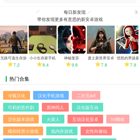
每日新发现
带你发现更多有意思的新安卓游戏
更
多
无路可逃生存游
小小生存家手机
神秘复苏
废土新世界安卓
愤怒的男孩最
戏
版
版
版
7.2
8.4
9.8
7.8
7.9
热门合集
冷狐汉化
汉化手机游戏
二次元act
可莉的恶作剧
原神同人
汉化版互动
汉化版本游戏
火柴人
互动汉化安卓
fnf模组
模拟经营小游戏
低内存游戏
女性向修仙