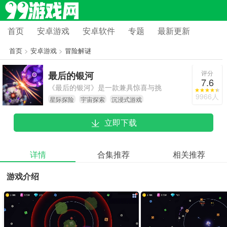
首页
安卓游戏
安卓软件
专题
最新更新
首页
>
安卓游戏
>
冒险解谜
评分
最后的银河
7.6
《最后的银河》是一款兼具惊喜与挑
9966人
星际探险
宇宙探索
沉浸式游戏
战的宇宙探索游戏。它既为玩家提供
了广袤无垠的宇宙空间以供自由探
立即下载
索，又凭借丰富的剧情脉络和随机触
发的事件，为玩家带来源源不断的乐
趣。游戏拥有精美的画面与逼真的音
详情
合集推荐
相关推荐
效，能让玩家仿佛真正置身于浩瀚宇
游戏介绍
宙之中。此外，《最后的银河》十分
重视社交互动功能，玩家可以和其他
伙伴一同探险、分享游戏心得。要是
你对沉浸式探险游戏以及科幻题材感