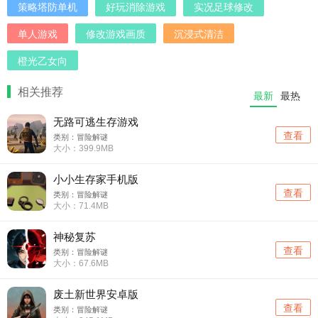
策略塔防单机
好玩消除游戏
实况足球修改
单人游戏
修改游戏画质
沉浸式清洁
橙光乙女向
相关推荐
最新
最热
无路可逃生存游戏
查看
类别：冒险解谜
大小：399.9MB
小小生存家手机版
查看
类别：冒险解谜
大小：71.4MB
神秘复苏
查看
类别：冒险解谜
大小：67.6MB
废土新世界安卓版
查看
类别：冒险解谜