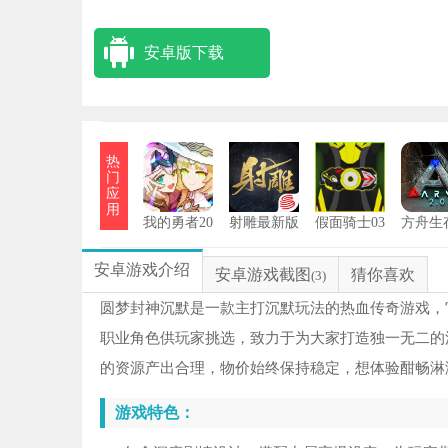
安卓版下载
热
门
应
用
我的勇者20
射雕最新版
假面骑士03
方舟生
26最新版
变身模拟器
化手
安卓游戏介绍
安卓游戏截图
猜你喜欢
(3)
圆梦封神沉默是一款主打沉默玩法的热血传奇游戏，
职业角色供玩家挑选，致力于为大家打造独一无二的
的资源产出合理，物价始终保持稳定，想体验酣畅淋
游戏特色：