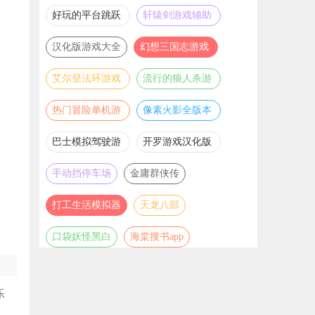
推荐
游戏大全
好玩的平台跳跃
轩辕剑游戏辅助
游戏合集
合集
汉化版游戏大全
幻想三国志游戏
辅助合集
艾尔登法环游戏
流行的狼人杀游
辅助合集
戏合集
热门冒险单机游
像素火影全版本
戏合集
合集
巴士模拟驾驶游
开罗游戏汉化版
戏合集
大全
手动挡停车场
金庸群侠传
打工生活模拟器
天龙八部
口袋妖怪黑白
海棠搜书app
乐