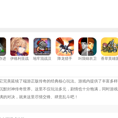
存进
伊格利亚战
地牢混战汉
降龙猎手
叫我锦衣卫
香草英雄
机版
记安卓版
化版
安卓版
它完美延续了端游正版传奇的经典核心玩法。游戏内提供了丰富多样
沉默封神传奇世界。这里不仅玩法多元，剧情也十分饱满，同时游戏
漓的对决，就来这里尽情交锋、肆意乱斗吧！