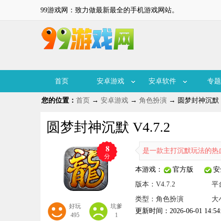
99游戏网：致力做最新最全的手机游戏网站。
首页
安卓游戏
安卓软件
专题
您的位置：
首页
→
安卓游戏
→
角色扮演
→ 圆梦封神沉默 V4
圆梦封神沉默 V4.7.2
8
圆梦封神沉默是一款主打沉默玩法的热血传奇游
分
本游戏：
官方版
安
版本：V4.7.2
平
类型：角色扮演
大小
好玩
坑爹
更新时间：2026-06-01 14:54
495
1