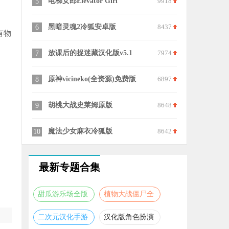
电梯女郎Elevator Girl
9918
四季v0.4
5
15
黑暗灵魂2冷狐安卓版
8437
milk gall
6
16
有物
放课后的捉迷藏汉化版v5.1
7974
深度睡眠2
7
17
原神vicineko(全资源)免费版
6897
我的城镇时
8
18
胡桃大战史莱姆原版
8648
9
19
魔法少女麻衣冷狐版
8642
一直合宿到
10
20
最新专题合集
甜瓜游乐场全版
植物大战僵尸全
本合集
版本合集
二次元汉化手游
汉化版角色扮演