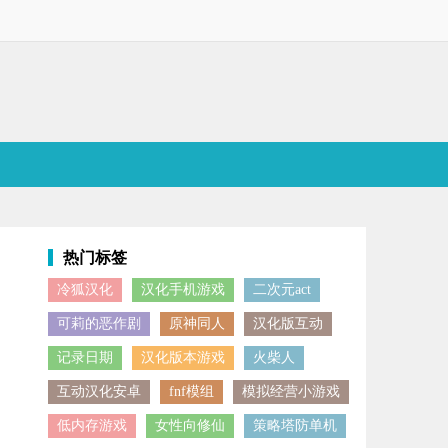
热门标签
冷狐汉化
汉化手机游戏
二次元act
的职业角色供玩家挑选，致力于为大家打造独一无二的沉默封神传奇世界
可莉的恶作剧
原神同人
汉化版互动
记录日期
汉化版本游戏
火柴人
互动汉化安卓
fnf模组
模拟经营小游戏
低内存游戏
女性向修仙
策略塔防单机