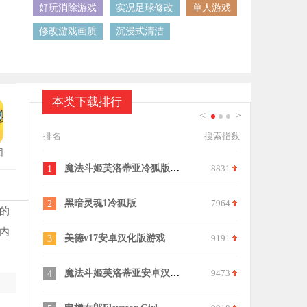
好玩消除游戏
实况足球修改
单人游戏
修改游戏画质
沉浸式清洁
本类下载排行
<
>
1
2
3
排名
搜索指数
团
魔法斗姬芙洛蒂亚冷狐版游戏
8831
1
11
黑暗灵魂1冷狐版
7964
TK挠女仆
2
12
的
内
美德v17安卓汉化版游戏
9191
elevato
3
13
魔法斗姬芙洛蒂亚安卓汉化版
9473
异形病栋正
4
14