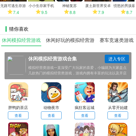
多
无路可逃生存游
小小生存家手机
神秘复苏
废土新世界安卓
愤怒的男孩最
戏
版
版
版
7.4
9.5
8.8
7.9
8.7
猜你喜欢
休闲模拟经营游戏
休闲好玩的模拟经营游
赛车竞速类游戏
合集
戏大全
大全
休闲模拟经营游戏合集
进入专区
模拟经营类游戏一直深受广大玩家的喜爱，小编就为大家盘点
几款热门的模拟经营类游戏，游戏内拥有丰富的玩法以及开店
体验，合集内有超多此类型的游戏可供玩家挑选使用，感兴趣
的小伙伴欢迎点击下载体验！
胖鸭奶茶店
动物夜市
疯狂客运城
从零开始建
游戏
造工厂
查看
查看
查看
查看