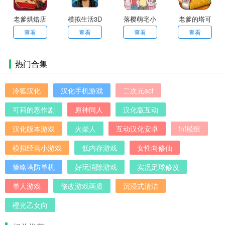
老爹烘焙店
模拟生活3D
落樱萌宅小
老爹的塔可
虚拟世界新
屋最新版
店中文版
查看
查看
查看
查看
版
热门合集
冷狐汉化
汉化手机游戏
二次元act
可莉的恶作剧
原神同人
汉化版互动
汉化版本游戏
火柴人
互动汉化安卓
fnf模组
模拟经营小游戏
低内存游戏
女性向修仙
策略塔防单机
好玩消除游戏
实况足球修改
单人游戏
修改游戏画质
沉浸式清洁
橙光乙女向