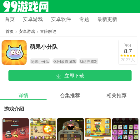
首页
安卓游戏
安卓软件
专题
最新更新
首页
>
安卓游戏
>
冒险解谜
评分
萌果小分队
8.7
2027人
萌果小分队
休闲放置游戏
Q萌养成对
战
立即下载
详情
合集推荐
相关推荐
游戏介绍