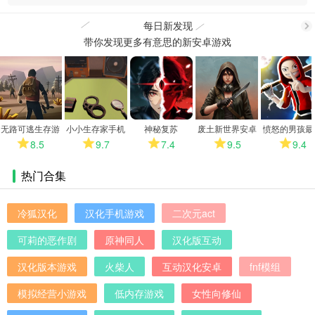
每日新发现
带你发现更多有意思的新安卓游戏
更
多
无路可逃生存游
小小生存家手机
神秘复苏
废土新世界安卓
愤怒的男孩最
戏
版
版
版
8.5
9.7
7.4
9.5
9.4
热门合集
冷狐汉化
汉化手机游戏
二次元act
可莉的恶作剧
原神同人
汉化版互动
汉化版本游戏
火柴人
互动汉化安卓
fnf模组
模拟经营小游戏
低内存游戏
女性向修仙