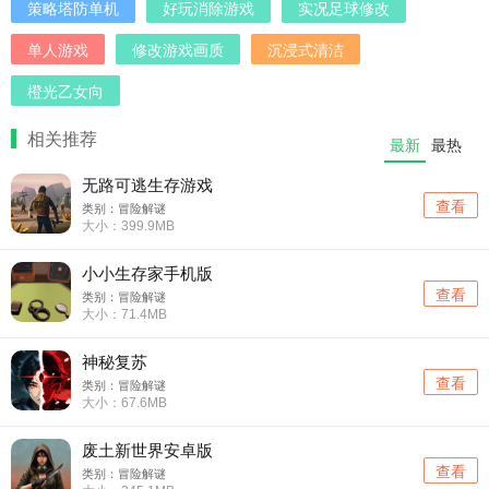
策略塔防单机
好玩消除游戏
实况足球修改
单人游戏
修改游戏画质
沉浸式清洁
橙光乙女向
相关推荐
最新
最热
无路可逃生存游戏
查看
类别：冒险解谜
大小：399.9MB
小小生存家手机版
查看
类别：冒险解谜
大小：71.4MB
神秘复苏
查看
类别：冒险解谜
大小：67.6MB
废土新世界安卓版
查看
类别：冒险解谜