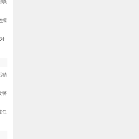
掷噪
把握
应对
后精
发警
破任