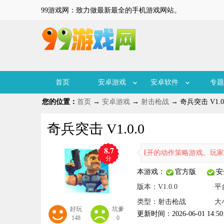
99游戏网：致力做最新最全的手机游戏网站。
首页
安卓游戏
安卓软件
专题
您的位置：
首页
→
安卓游戏
→
射击枪战
→ 奇兵突击 V1.0
奇兵突击 V1.0.0
8.7
兵突击》是一款围绕西域特工冒险展开的动作策略游戏。玩家将扮演训练
分
本游戏：
官方版
安
版本：V1.0.0
平
类型：射击枪战
大
好玩
坑爹
更新时间：2026-06-01 14:50
148
0