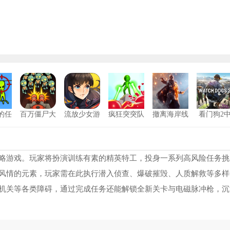
的任
百万僵尸大
流放少女游
疯狂突突队
撤离海岸线
看门狗2
战
戏安卓版
安卓版
文版
狗子突围逃生正版
1
冒险特工
2
略游戏。玩家将扮演训练有素的精英特工，投身一系列高风险任务挑
风情的元素，玩家需在此执行潜入侦查、爆破摧毁、人质解救等多样
对峙2手机版
3
机关等各类障碍，通过完成任务还能解锁全新关卡与电磁脉冲枪，沉
铁甲坦克
4