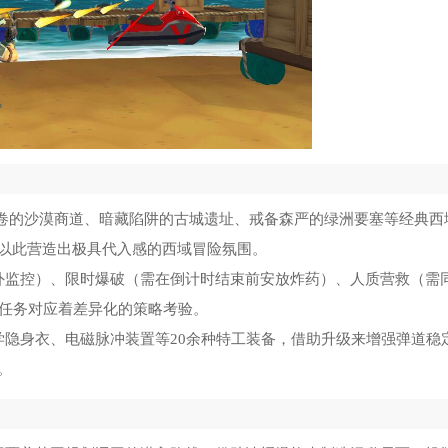
漫卷的沙漠商道、暗藏陷阱的古城遗址、戒备森严的绿洲要塞等经典西
以此营造出极具代入感的西域冒险氛围。
外监控）、限时爆破（需在倒计时结束前安放炸药）、人质营救（需
同任务对应着差异化的策略考验。
学隐身衣、电磁脉冲装置等20余种特工装备，借助升级来增强弹道稳
。