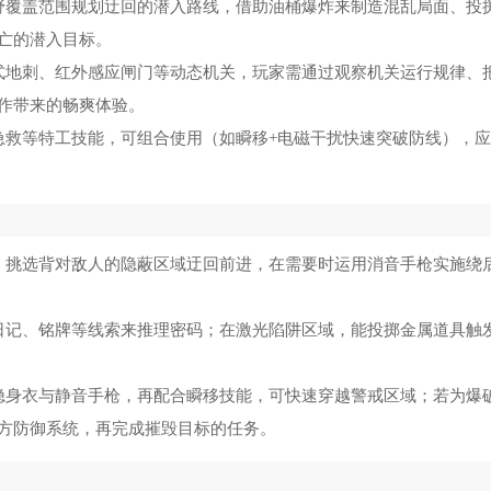
野覆盖范围规划迂回的潜入路线，借助油桶爆炸来制造混乱局面、投
亡的潜入目标。
式地刺、红外感应闸门等动态机关，玩家需通过观察机关运行规律、
作带来的畅爽体验。
急救等特工技能，可组合使用（如瞬移+电磁干扰快速突破防线），
，挑选背对敌人的隐蔽区域迂回前进，在需要时运用消音手枪实施绕
日记、铭牌等线索来推理密码；在激光陷阱区域，能投掷金属道具触
隐身衣与静音手枪，再配合瞬移技能，可快速穿越警戒区域；若为爆
方防御系统，再完成摧毁目标的任务。