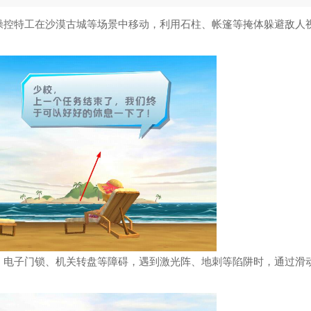
和平精英
5
操控特工在沙漠古城等场景中移动，利用石柱、帐篷等掩体躲避敌人
绝区零云游戏
6
正义对决3多人联机
7
HammyHome
8
时空战记
9
CQB战术小队
10
，电子门锁、机关转盘等障碍，遇到激光阵、地刺等陷阱时，通过滑