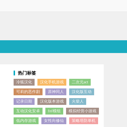
热门标签
冷狐汉化
汉化手机游戏
二次元act
、绿洲要塞等充满异域风情的元素，玩家需在此执行潜入侦查、爆破摧毁
可莉的恶作剧
原神同人
汉化版互动
记录日期
汉化版本游戏
火柴人
互动汉化安卓
fnf模组
模拟经营小游戏
低内存游戏
女性向修仙
策略塔防单机