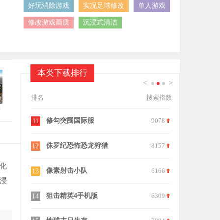
好玩消除游戏
实况足球修改
单人游戏
修改游戏画质
沉浸式清洁
本类下载排行
<
>
1
2
3
排名
搜索指数
中
8094
修勾突围国际服
9078
星球探索计
11
21
7908
侏罗纪恐怖恐龙狩猎
8157
不再犹豫
12
22
化
7568
像素射击小队
6166
未定事件簿
13
23
浸
9392
狙击精英4手机版
6309
狙击英雄与
14
24