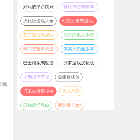
推荐
游戏大全
好玩的平台跳跃
轩辕剑游戏辅助
游戏合集
合集
汉化版游戏大全
幻想三国志游戏
辅助合集
艾尔登法环游戏
流行的狼人杀游
辅助合集
戏合集
热门冒险单机游
像素火影全版本
戏合集
合集
巴士模拟驾驶游
开罗游戏汉化版
戏合集
大全
手动挡停车场
金庸群侠传
升武
打工生活模拟器
天龙八部
口袋妖怪黑白
海棠搜书app