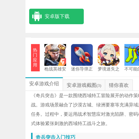
安卓版下载
热
门
应
用
枪战英雄安
迷你导弹正
梦境迷失之
不可能
装
版
地
务
安卓游戏介绍
安卓游戏截图
猜你喜欢
(3)
《奇兵突击》是一款围绕西域特工冒险展开的动作策
战。游戏场景融合了沙漠古城、绿洲要塞等充满异域
任务。过程中，要运用战术智慧应对激光陷阱、密码
式体验紧张刺激的西域特工战斗之旅。
奇兵突击入门技巧