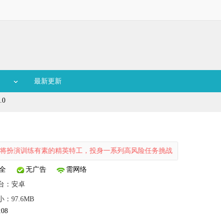
最新更新
.0
有素的精英特工，投身一系列高风险任务挑战。游戏场景融合了沙漠古城
全
无广告
需网络
台：
安卓
小：97.6MB
:08