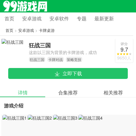
首页
安卓游戏
安卓软件
专题
最新更新
首页
>
安卓游戏
>
卡牌桌游
评分
狂战三国
9.7
这款以三国为背景的卡牌游戏，成功
9650人
狂战三国
卡牌对战
策略竞技
打破了传统CCG的框架束缚。它借助
创新的陷阱机制与3D战斗画面，把策
立即下载
略的深度和视觉的冲击力巧妙融合。
用心打造的200多位武将，不仅还原
了历史上的模样，技能设计也充分展
详情
合集推荐
相关推荐
现出人物的独特个性。多样的对战模
游戏介绍
式，从节奏明快的3V3到考验脑力的
身份推理，能满足不同玩家的喜好。
每个赛季更新的新武将以及平衡性调
整，让游戏始终保持着活力。当玩家