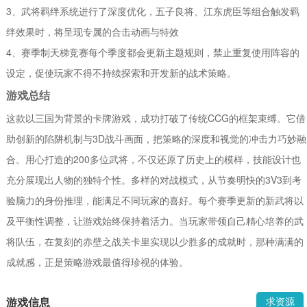
3、武将羁绊系统进行了深度优化，五子良将、江东虎臣等组合触发羁
绊效果时，将呈现专属的合击动画与特效
4、赛季制天梯竞赛每个季度都会更新主题规则，禁止重复使用阵容的
设定，促使玩家不得不持续探索和开发新的战术策略。
游戏总结
这款以三国为背景的卡牌游戏，成功打破了传统CCG的框架束缚。它借
助创新的陷阱机制与3D战斗画面，把策略的深度和视觉的冲击力巧妙融
合。用心打造的200多位武将，不仅还原了历史上的模样，技能设计也
充分展现出人物的独特个性。多样的对战模式，从节奏明快的3V3到考
验脑力的身份推理，能满足不同玩家的喜好。每个赛季更新的新武将以
及平衡性调整，让游戏始终保持着活力。当玩家带领自己精心培养的武
将队伍，在复刻的赤壁之战关卡里实现以少胜多的成就时，那种满满的
成就感，正是策略游戏最值得珍视的体验。
游戏信息
求资源