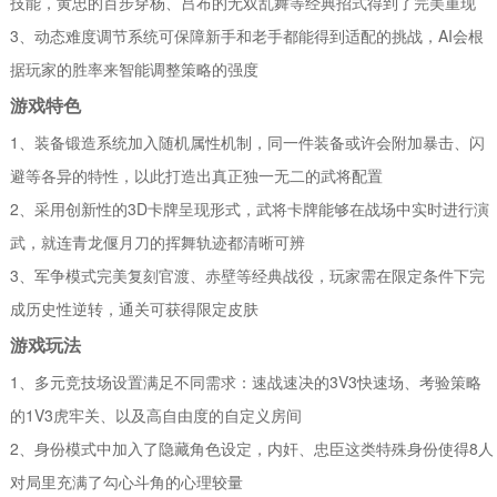
技能，黄忠的百步穿杨、吕布的无双乱舞等经典招式得到了完美重现
3、动态难度调节系统可保障新手和老手都能得到适配的挑战，AI会根
据玩家的胜率来智能调整策略的强度
游戏特色
1、装备锻造系统加入随机属性机制，同一件装备或许会附加暴击、闪
避等各异的特性，以此打造出真正独一无二的武将配置
2、采用创新性的3D卡牌呈现形式，武将卡牌能够在战场中实时进行演
武，就连青龙偃月刀的挥舞轨迹都清晰可辨
3、军争模式完美复刻官渡、赤壁等经典战役，玩家需在限定条件下完
成历史性逆转，通关可获得限定皮肤
游戏玩法
1、多元竞技场设置满足不同需求：速战速决的3V3快速场、考验策略
的1V3虎牢关、以及高自由度的自定义房间
2、身份模式中加入了隐藏角色设定，内奸、忠臣这类特殊身份使得8人
对局里充满了勾心斗角的心理较量