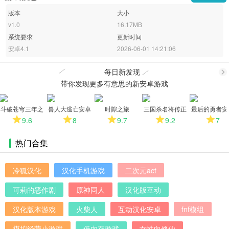
版本
大小
v1.0
16.17MB
系统要求
更新时间
安卓4.1
2026-06-01 14:21:06
每日新发现
带你发现更多有意思的新安卓游戏
更
斗破苍穹三年之
兽人大逃亡安卓
时隙之旅
三国杀名将传正
最后的勇者安
约
版
版
版
9.6
8
9.7
9.2
7
热门合集
多
冷狐汉化
汉化手机游戏
二次元act
可莉的恶作剧
原神同人
汉化版互动
汉化版本游戏
火柴人
互动汉化安卓
fnf模组
模拟经营小游戏
低内存游戏
女性向修仙