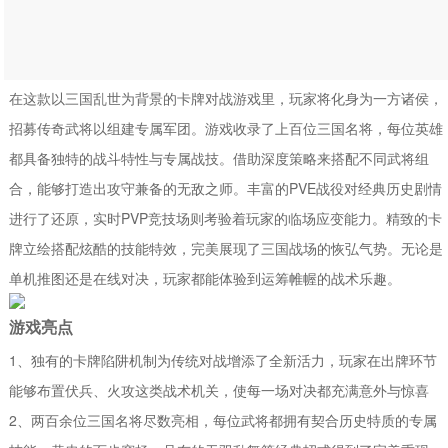
带领自己精心培养的武将队伍，在复
刻的赤壁之战关卡里实现以少胜多的
成就时，那种满满的成就感，正是策
略游戏最值得珍视的体验。
在这款以三国乱世为背景的卡牌对战游戏里，玩家将化身为一方诸侯，
招募传奇武将以组建专属军团。游戏收录了上百位三国名将，每位英雄
都具备独特的战斗特性与专属战技。借助深度策略来搭配不同武将组
合，能够打造出攻守兼备的无敌之师。丰富的PVE战役对经典历史剧情
进行了还原，实时PVP竞技场则考验着玩家的临场应变能力。精致的卡
牌立绘搭配炫酷的技能特效，完美展现了三国战场的恢弘气势。无论是
单机推图还是在线对决，玩家都能体验到运筹帷幄的战术乐趣。
游戏亮点
1、独有的卡牌陷阱机制为传统对战增添了全新活力，玩家在出牌环节
能够布置伏兵、火攻这类战术机关，使每一场对决都充满意外与惊喜
2、两百余位三国名将尽数亮相，每位武将都拥有契合历史特质的专属