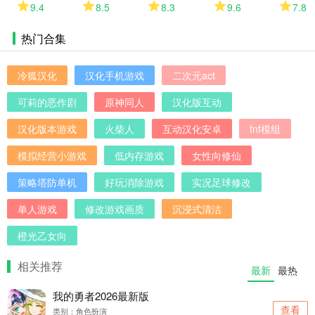
新版
模拟器
机版
卓版
9.4
8.5
8.3
9.6
7.8
热门合集
冷狐汉化
汉化手机游戏
二次元act
可莉的恶作剧
原神同人
汉化版互动
汉化版本游戏
火柴人
互动汉化安卓
fnf模组
模拟经营小游戏
低内存游戏
女性向修仙
策略塔防单机
好玩消除游戏
实况足球修改
单人游戏
修改游戏画质
沉浸式清洁
橙光乙女向
相关推荐
最新
最热
我的勇者2026最新版
查看
类别：角色扮演