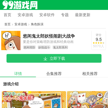
首页
安卓游戏
安卓软件
专题
最新更新
首页
>
安卓游戏
>
角色扮演
评分
悠闲鬼太郎妖怪闹剧大战争
9.5
要是你对策略塔防游戏和经典动画
5070人
悠闲塔防
妖怪战斗
鬼太郎系列
《鬼太郎》都感兴趣，那《悠闲鬼太
郎妖怪闹剧大战争》肯定是一款不容
立即下载
错过的游戏。赶紧组建属于你的妖怪
队伍，和邪恶妖怪展开一场激烈对决
吧！
详情
合集推荐
相关推荐
游戏介绍