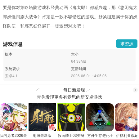
要是你对策略塔防游戏和经典动画《鬼太郎》都感兴趣，那《悠闲鬼太
郎妖怪闹剧大战争》肯定是一款不容错过的游戏。赶紧组建属于你的妖
怪队伍，和邪恶妖怪展开一场激烈对决吧！
游戏信息
求资源
版本
大小
64.38MB
系统要求
更新时间
安卓4.1
2026-06-01 14:05:06
每日新发现
带你发现更多有意思的新安卓游戏
更
多
我的勇者2026最
射雕最新版
假面骑士03变身
方舟生存进化手
伊格利亚战记