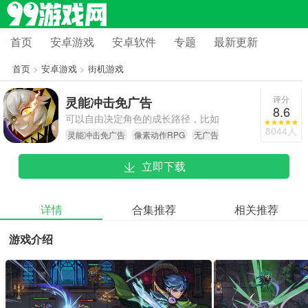
首页
安卓游戏
安卓软件
专题
最新更新
首页
>
安卓游戏
>
街机游戏
评分
灵能冲击免广告
8.6
可以自由决定角色的成长路径，比如
8044人
灵能冲击免广告
像素动作RPG
无广告
挑选不同的武器装备，以及规划技能
对战游戏
树的加点方向。
立即下载
详情
合集推荐
相关推荐
游戏介绍