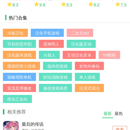
中文版
戏安卓版
8.3
9.8
9.3
9.2
7.5
热门合集
冷狐汉化
汉化手机游戏
二次元act
可莉的恶作剧
原神同人
汉化版互动
汉化版本游戏
火柴人
互动汉化安卓
fnf模组
模拟经营小游戏
低内存游戏
女性向修仙
策略塔防单机
好玩消除游戏
单人游戏
实况足球修改
修改游戏画质
沉浸式清洁
橙光乙女向
相关推荐
最新
最热
最后的传说
查看