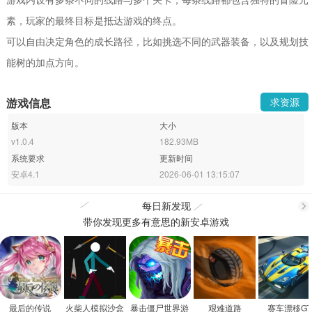
素，玩家的最终目标是抵达游戏的终点。
可以自由决定角色的成长路径，比如挑选不同的武器装备，以及规划技
能树的加点方向。
游戏信息
求资源
版本
大小
v1.0.4
182.93MB
系统要求
更新时间
安卓4.1
2026-06-01 13:15:07
每日新发现
带你发现更多有意思的新安卓游戏
更
多
最后的传说
火柴人模拟沙盒
暴击僵尸世界游
艰难道路
赛车漂移GT