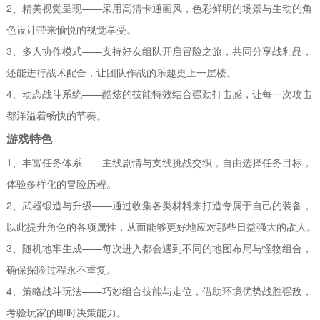
2、精美视觉呈现——采用高清卡通画风，色彩鲜明的场景与生动的角
色设计带来愉悦的视觉享受。
3、多人协作模式——支持好友组队开启冒险之旅，共同分享战利品，
还能进行战术配合，让团队作战的乐趣更上一层楼。
4、动态战斗系统——酷炫的技能特效结合强劲打击感，让每一次攻击
都洋溢着畅快的节奏。
游戏特色
1、丰富任务体系——主线剧情与支线挑战交织，自由选择任务目标，
体验多样化的冒险历程。
2、武器锻造与升级——通过收集各类材料来打造专属于自己的装备，
以此提升角色的各项属性，从而能够更好地应对那些日益强大的敌人。
3、随机地牢生成——每次进入都会遇到不同的地图布局与怪物组合，
确保探险过程永不重复。
4、策略战斗玩法——巧妙组合技能与走位，借助环境优势战胜强敌，
考验玩家的即时决策能力。