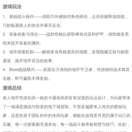
游戏玩法
1、基础战斗操作——借助方向键操控角色移动，点击按键释放技能，
巧妙躲避敌人的攻击并展开反击。
2、装备收集与强化——战胜怪物以获取稀有武器和护甲，借助锻造系
统来提升装备的属性。
3、地牢探索机制——解锁多张风格迥异的地图，发现隐藏宝箱与秘密
通道，揭开地牢背后的故事。
4、Boss挑战模式——直面实力强劲的地牢守卫者，凭借独特战术将其
击败，即可赢取丰厚奖励。
游戏总结
兽人地牢凭借别具一格的卡通画风和富有深度的玩法设计，为玩家带来
了一场满是挑战与惊喜的地下城冒险。不管是偏爱单人闯关的硬核玩
家，还是热衷于团队协作的休闲玩家，都能在游戏里寻觅到属于自己的
乐趣。每一次探索都充满未知，每一场战斗都考验智慧与技巧。此刻，