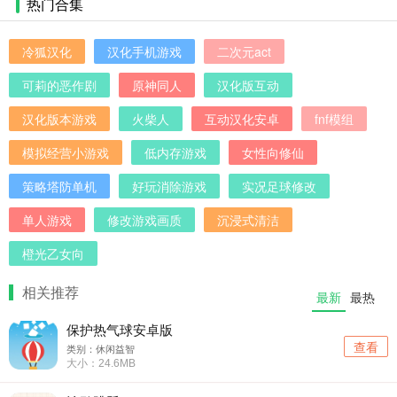
热门合集
冷狐汉化
汉化手机游戏
二次元act
可莉的恶作剧
原神同人
汉化版互动
汉化版本游戏
火柴人
互动汉化安卓
fnf模组
模拟经营小游戏
低内存游戏
女性向修仙
策略塔防单机
好玩消除游戏
实况足球修改
单人游戏
修改游戏画质
沉浸式清洁
橙光乙女向
相关推荐
最新
最热
保护热气球安卓版
查看
类别：休闲益智
大小：24.6MB