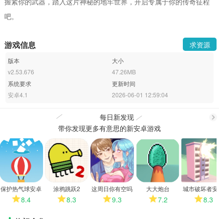
握紧你的武器，踏入这片神秘的地牢世界，开启专属于你的传奇征程
吧。
游戏信息
求资源
版本
大小
v2.53.676
47.26MB
系统要求
更新时间
安卓4.1
2026-06-01 12:59:04
每日新发现
带你发现更多有意思的新安卓游戏
更
多
保护热气球安卓
涂鸦跳跃2
这周日你有空吗
大大炮台
城市破坏者安
版
安卓版
版
8.4
8.3
9.3
7.2
8.3