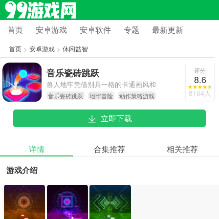
首页
安卓游戏
安卓软件
专题
最新更新
首页
>
安卓游戏
>
休闲益智
评分
音乐瓷砖跳跃
8.6
兽人地牢凭借别具一格的卡通画风和
8164人
音乐瓷砖跳跃
地牢冒险
动作策略游戏
富有深度的玩法设计，为玩家带来了
一场满是挑战与惊喜的地下城冒险。
立即下载
不管是偏爱单人闯关的硬核玩家，还
是热衷于团队协作的休闲玩家，都能
在游戏里寻觅到属于自己的乐趣。每
详情
合集推荐
相关推荐
一次探索都充满未知，每一场战斗都
游戏介绍
考验智慧与技巧。此刻，握紧你的武
器，踏入这片神秘的地牢世界，开启
专属于你的传奇征程吧。