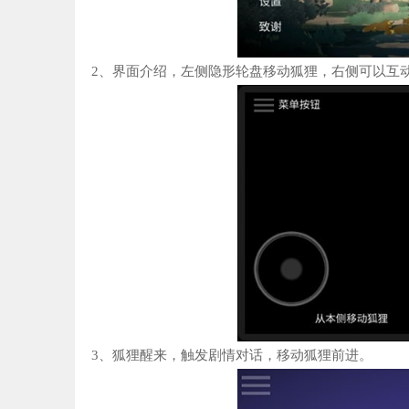
2、界面介绍，左侧隐形轮盘移动狐狸，右侧可以互
3、狐狸醒来，触发剧情对话，移动狐狸前进。