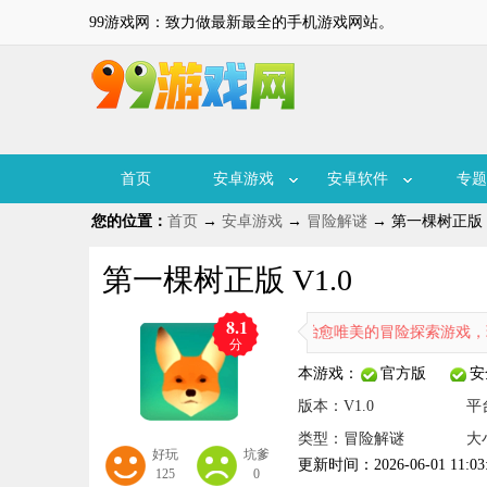
99游戏网：致力做最新最全的手机游戏网站。
首页
安卓游戏
安卓软件
专题
您的位置：
首页
→
安卓游戏
→
冒险解谜
→ 第一棵树正版 V
第一棵树正版 V1.0
8.1
第一棵树正版是一款画面治愈唯美的冒险探索游戏，玩家将跟随一
分
本游戏：
官方版
安
版本：V1.0
平
类型：冒险解谜
大小
好玩
坑爹
更新时间：2026-06-01 11:03
125
0