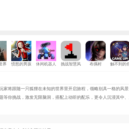
世界
愤怒的男孩
休闲机器人
挑战智慧风
布偶村
触不到的
版
最新版
战
暴游戏安卓
安卓版
鬼天3多人联机
1
版
恐怖老奶奶重制版
2
玩家将跟随一只狐狸在未知的世界里开启旅程，领略别具一格的风景
题等你挑战，激发无限脑洞，搭配上动听的配乐，更令人沉浸其中、
SlenderMan安卓版
3
恐怖奶奶GMP重制版
4