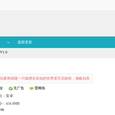
最新更新
1.0
只狐狸在未知的世界里开启旅程，领略别具一格的风景，感受一波三折的
全
无广告
需网络
台：
安卓
：434.8MB
:06