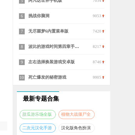
7054
兰德里纳河的孩子黑客模组
9932
表情包大冒
15
25
9053
消失的妈妈
7137
冰与火之舞
16
26
7420
宠物王国外传单机版
7128
冰与火之舞
17
27
8217
无尽噩梦5怨灵咒国际服
6855
超级玛丽手
18
28
8746
疯狂小镇游戏
8949
捣蛋猪官方
19
29
9905
班班幼儿园第9章
6062
手动挡停车
20
30
最新专题合集
甜瓜游乐场全版
植物大战僵尸全
本合集
版本合集
二次元汉化手游
汉化版角色扮演