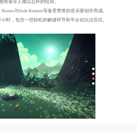
阿凡达世界手机版
5
拥有着令人难以忘怀的结局。
ase Noises与Josh Kramer等备受赞誉的音乐家创作而成。
挑战你脑洞
6
半小时，包含一些轻松的解谜环节和平台化玩法尝试。
无尽噩梦6内置菜单版
7
波比的游戏时间第四章手机版
8
左右选择换装游戏安卓版
9
死亡爆发的秘密游戏
10