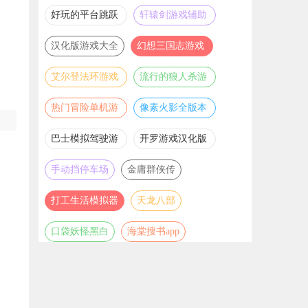
推荐
游戏大全
好玩的平台跳跃
轩辕剑游戏辅助
游戏合集
合集
汉化版游戏大全
幻想三国志游戏
辅助合集
艾尔登法环游戏
流行的狼人杀游
辅助合集
戏合集
热门冒险单机游
像素火影全版本
戏合集
合集
巴士模拟驾驶游
开罗游戏汉化版
戏合集
大全
手动挡停车场
金庸群侠传
打工生活模拟器
天龙八部
口袋妖怪黑白
海棠搜书app