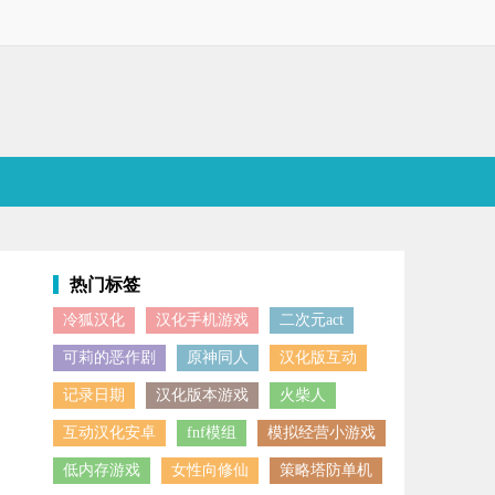
热门标签
冷狐汉化
汉化手机游戏
二次元act
剧情，带来沉浸式体验，还有多样谜题等你挑战，激发无限脑洞，搭配上
可莉的恶作剧
原神同人
汉化版互动
记录日期
汉化版本游戏
火柴人
互动汉化安卓
fnf模组
模拟经营小游戏
低内存游戏
女性向修仙
策略塔防单机