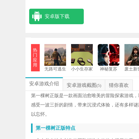
安卓版下载
热
门
应
用
无路可逃生
小小生存家
神秘复苏
废土新
存游戏
手机版
安卓
安卓游戏介绍
安卓游戏截图
猜你喜欢
(5)
第一棵树正版是一款画面治愈唯美的冒险探索游戏，
感受一波三折的剧情，带来沉浸式体验，还有多样谜
以忘怀。
第一棵树正版特点