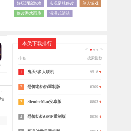
好玩消除游戏
实况足球修改
单人游戏
修改游戏画质
沉浸式清洁
本类下载排行
<
>
1
2
3
排名
搜索指数
你
9518
阿尔卑斯与危险森林手机版
8543
恐怖躲猫猫
11
21
8309
疯狂奶奶一家五口中文版
6054
查尔斯小火
12
22
，
难
8803
恐怖奶奶格林菜单中文版
7992
钓鱼大师手
13
23
8036
房间的秘密3女团回归夜游戏
8026
道诡异仙正
14
24