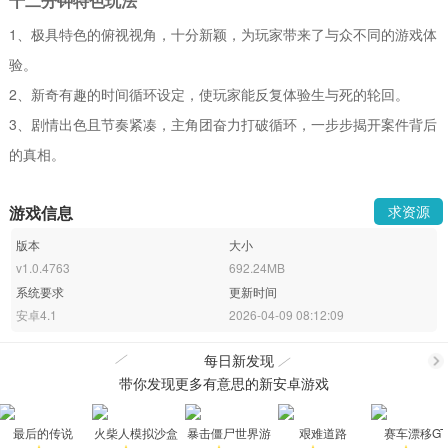
十二分钟特色玩法
1、极具特色的俯视视角，十分新颖，为玩家带来了与众不同的游戏体
验。
2、新奇有趣的时间循环设定，使玩家能反复体验生与死的轮回。
3、剧情出色且节奏紧凑，主角团奋力打破循环，一步步揭开案件背后
的真相。
游戏信息
求资源
版本
大小
v1.0.4763
692.24MB
系统要求
更新时间
安卓4.1
2026-04-09 08:12:09
每日新发现
带你发现更多有意思的新安卓游戏
更
最后的传说
火柴人模拟沙盒
暴击僵尸世界游
艰难道路
赛车漂移GT
中文版
戏安卓版