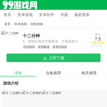
首页
安卓游戏
安卓软件
专题
最新更新
首页
>
安卓游戏
>
街机游戏
评分
十二分钟
7.5
3、剧情出色且节奏紧凑，主角团奋力
2778人
时间循环
推理解谜
多周目体验
打破循环，一步步揭开案件背后的真
相。
立即下载
详情
合集推荐
相关推荐
游戏介绍