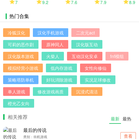
7
9.2
7.6
7.9
8.9
热门合集
多
冷狐汉化
汉化手机游戏
二次元act
可莉的恶作剧
原神同人
汉化版互动
汉化版本游戏
火柴人
互动汉化安卓
fnf模组
模拟经营小游戏
低内存游戏
女性向修仙
策略塔防单机
好玩消除游戏
实况足球修改
单人游戏
修改游戏画质
沉浸式清洁
橙光乙女向
相关推荐
最新
最热
最后的传说
查看
类别：街机游戏