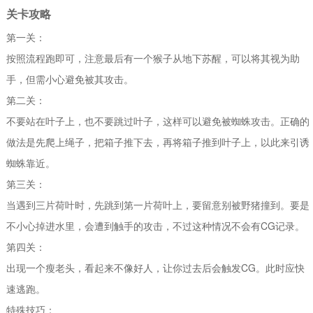
关卡攻略
第一关：
按照流程跑即可，注意最后有一个猴子从地下苏醒，可以将其视为助
手，但需小心避免被其攻击。
第二关：
不要站在叶子上，也不要跳过叶子，这样可以避免被蜘蛛攻击。正确的
做法是先爬上绳子，把箱子推下去，再将箱子推到叶子上，以此来引诱
蜘蛛靠近。
第三关：
当遇到三片荷叶时，先跳到第一片荷叶上，要留意别被野猪撞到。要是
不小心掉进水里，会遭到触手的攻击，不过这种情况不会有CG记录。
第四关：
出现一个瘦老头，看起来不像好人，让你过去后会触发CG。此时应快
速逃跑。
特殊技巧：