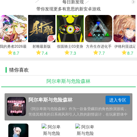
每日新发现
带你发现更多有意思的新安卓游戏
更
多
多
我的勇者2026最
射雕最新版
假面骑士03变身
方舟生存进化手
伊格利亚战记
新版
模拟器
机版
卓版
8.7
7.4
7.3
7.7
8.7
猜你喜欢
阿尔卑斯与危险森林
阿尔卑斯与危险森林
进入专区
《阿尔卑斯与危险森林》作为一款备受瞩目的角色扮演游戏，
凭借其精美的日系画风和引人入胜的剧情设计，在玩家群体中
收获了广泛好评。游戏讲述了少女阿尔卑斯在神秘森林中的冒
险故事，将传统RPG玩法与创新解谜元素巧妙结合，通过精致
的场景设计和富有挑战性的关卡设置，为玩家打造了一个充满
奇幻色彩的冒险世界。其独特的战斗系统和丰富的角色互动，