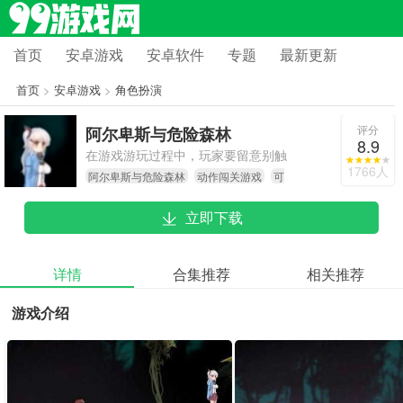
首页
安卓游戏
安卓软件
专题
最新更新
首页
>
安卓游戏
>
角色扮演
评分
阿尔卑斯与危险森林
8.9
在游戏游玩过程中，玩家要留意别触
1766人
阿尔卑斯与危险森林
动作闯关游戏
可
发死亡CG，毕竟一旦触发就会直接导
爱风格冒险
致角色死亡。另外，部分机关和操作
立即下载
得把握特定的时机、按照特定的顺序
来进行，才能顺利完成。
详情
合集推荐
相关推荐
游戏介绍