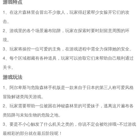
游戏特点
1、在这片森林里会冒出不少敌人，玩家得赶紧帮少女躲开它们的攻
击。
2、游戏里的各个场景遍布陷阱，玩家在探索时要时刻留意周围的环
境。
3、玩家将操控一位可爱的主角，在游戏进程中需全力保障她的安全。
4、每个区域都藏有各种道具，玩家可以拾取它们来帮助自己顺利通过
关卡。
游戏玩法
1、阿尔卑斯与危险森林手机版是一款来自于日本的第三人称可爱风格
冒险解谜类闯关游戏。
2、玩家需要帮助一位被困在神秘森林里的可爱妹子，逃离这片遍布各
类陷阱与未知生物的危险之地。
3、要是不小心触发了什么机关之类的，你说不定会被吃掉哦~不过游戏
最精彩的部分就在最后阶段呢！