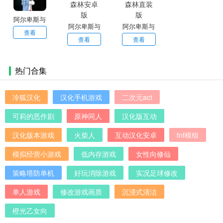
配合优美的背景音乐和细腻的人物立绘，让玩家能够完全沉浸
在游戏的情感叙事中。
阿尔卑斯与
阿尔卑斯与
阿尔卑斯与
危险森林手
查看
危险森林安
危险森林直
查看
查看
机版
卓版
装版
热门合集
冷狐汉化
汉化手机游戏
二次元act
可莉的恶作剧
原神同人
汉化版互动
汉化版本游戏
火柴人
互动汉化安卓
fnf模组
模拟经营小游戏
低内存游戏
女性向修仙
策略塔防单机
好玩消除游戏
实况足球修改
单人游戏
修改游戏画质
沉浸式清洁
橙光乙女向