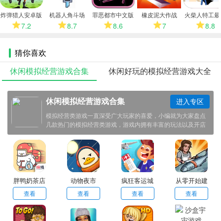
多
炸弹猎人安卓版
机器人角斗场
罪恶都市中文版
橡皮泥大作战
火柴人特工最
2026
版
7.2
8.7
8.6
7
8.8
猜你喜欢
休闲模拟经营游戏合集
休闲好玩的模拟经营游戏大全
休闲模拟经营游戏合集
进入专区
模拟经营类游戏一直深受广大玩家的喜爱，小编就为大家盘点
几款热门的模拟经营类游戏，游戏内拥有丰富的玩法以及开店
体验，合集内有超多此类型的游戏可供玩家挑选使用，感兴趣
的小伙伴欢迎点击下载体验！
胖鸭奶茶店
动物夜市
疯狂客运城
从零开始建
游戏
造工厂
查看
查看
查看
查看