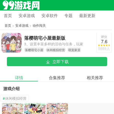
首页
安卓游戏
安卓软件
专题
最新更新
首页
>
安卓游戏
>
动作闯关
评分
落樱萌宅小屋最新版
7.6
3、设置丰富多样的活动与任务，玩家
5889人
落樱萌宅小屋
休闲模拟经营
萌宠家居
在完成这些任务的过程中，能够解锁
装饰
新的功能和道具，进而发现更多趣味
立即下载
内容。
详情
合集推荐
相关推荐
游戏介绍
#
休闲模拟经营