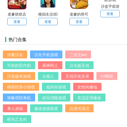
沙盒宇宙游
戏
查看
老爹烘焙店
模拟生活3D
老爹的塔可
虚拟世界新
店中文版
查看
查看
查看
版
热门合集
冷狐汉化
汉化手机游戏
二次元act
可莉的恶作剧
原神同人
汉化版互动
汉化版本游戏
火柴人
互动汉化安卓
fnf模组
模拟经营小游戏
低内存游戏
女性向修仙
策略塔防单机
好玩消除游戏
实况足球修改
单人游戏
修改游戏画质
沉浸式清洁
橙光乙女向