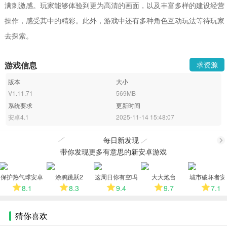
满刺激感。玩家能够体验到更为高清的画面，以及丰富多样的建设经营
操作，感受其中的精彩。此外，游戏中还有多种角色互动玩法等待玩家
去探索。
游戏信息
求资源
版本
大小
V1.11.71
569MB
系统要求
更新时间
安卓4.1
2025-11-14 15:48:07
每日新发现
带你发现更多有意思的新安卓游戏
更
保护热气球安卓
涂鸦跳跃2
这周日你有空吗
大大炮台
城市破坏者安
版
安卓版
版
8.1
8.3
9.4
9.7
7.1
多
猜你喜欢