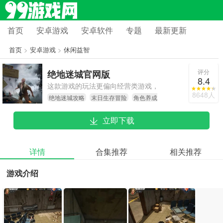
首页
安卓游戏
安卓软件
专题
最新更新
首页
>
安卓游戏
>
休闲益智
评分
绝地迷城官网版
8.4
这款游戏的玩法更偏向经营类游戏，
8648人
绝地迷城攻略
末日生存冒险
角色养成
末日主题的游戏背景使整个玩法充满
建设
刺激感。玩家能够体验到更为高清的
立即下载
画面，以及丰富多样的建设经营操
作，感受其中的精彩。此外，游戏中
还有多种角色互动玩法等待玩家去探
详情
合集推荐
相关推荐
索。
游戏介绍