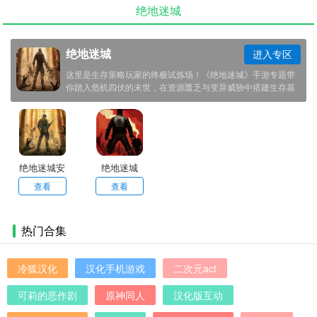
绝地迷城
绝地迷城
进入专区
这里是生存策略玩家的终极试炼场！《绝地迷城》手游专题带
你踏入危机四伏的末世，在资源匮乏与变异威胁中搭建生存基
地、组建精英小队，以智谋与协作突破绝境，书写人类存续的
希望传奇。
绝地迷城安
绝地迷城
卓版
查看
查看
热门合集
冷狐汉化
汉化手机游戏
二次元act
可莉的恶作剧
原神同人
汉化版互动