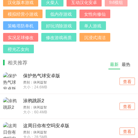
汉化版本游戏
火柴人
互动汉化安卓
fnf模组
模拟经营小游戏
低内存游戏
女性向修仙
策略塔防单机
好玩消除游戏
单人游戏
实况足球修改
修改游戏画质
沉浸式清洁
橙光乙女向
相关推荐
最新
最热
保护热气球安卓版
查看
类别：休闲益智
大小：24.6MB
涂鸦跳跃2
查看
类别：休闲益智
大小：60.4MB
这周日你有空吗安卓版
查看
类别：休闲益智
大小：28.5MB