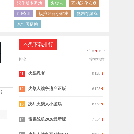
汉化版本游戏
火柴人
互动汉化安卓
fnf模组
模拟经营小游戏
低内存游戏
女性向修仙
本类下载排行
<
>
1
2
3
排名
搜索指数
9439
火影忍者
9429
逃离十八铜
11
21
8560
火柴人战争遗产正版
6475
僵尸撤退2
12
22
都十
9875
决斗火柴人小游戏
6558
神从庙逃亡
13
23
6267
雷霆战机2026最新版
7134
随机技能大
14
24