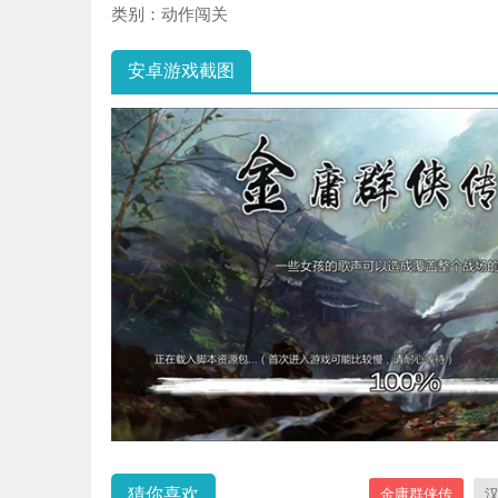
类别：
动作闯关
安卓游戏截图
猜你喜欢
金庸群侠传