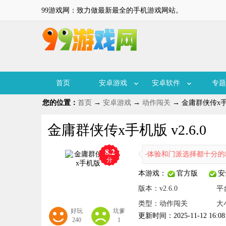
99游戏网：致力做最新最全的手机游戏网站。
首页
安卓游戏
安卓软件
专题
您的位置：
首页
→
安卓游戏
→
动作闯关
→ 金庸群侠传x手机
金庸群侠传x手机版 v2.6.0
8.2
随时进行互动，各种的武侠风格战斗体验和门派选择都十分的精彩好玩，
分
本游戏：
官方版
安
版本：v2.6.0
平
类型：动作闯关
大
好玩
坑爹
更新时间：2025-11-12 16:08
240
1