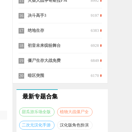
7795
火柴人战争哥斯拉FM
8992
火柴人功夫
15
25
7102
决斗高手3
9197
移动射手游
16
26
8877
绝地生存
6383
魅魔捕食像
17
27
9942
初音未来缤纷舞台
6928
奥特曼格斗
18
28
9689
僵尸生存大战免费
6849
英雄大作战
19
29
6562
暗区突围
6170
20
30
最新专题合集
甜瓜游乐场全版
植物大战僵尸全
本合集
版本合集
二次元汉化手游
汉化版角色扮演