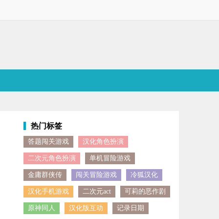
热门标签
答题闯关游戏
汉化角色扮演
二次元角色扮演
单机冒险游戏
金庸群侠传
闯关冒险游戏
冷狐汉化
汉化手机游戏
二次元act
可莉的恶作剧
原神同人
汉化版互动
记录日期