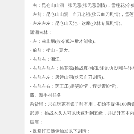
- 右：昆仑山山洞 - 张无忌(张无忌剧情)，雪莲花(令
- 左前：昆仑山山洞 - 血刀老祖(狄云血刀剧情)，雪
- 左左左左：昆仑山天池 - 达摩(少林专属剧情)。
潇湘古林：
- 左：曲非烟(收令狐冲后才能收)。
- 前前：衡山 - 莫大。
- 右前右：湘江。
- 右前左前左：桃花源(挑战真·独孤/降龙/九阴和斗
- 右前左左：唐诗山洞(狄云血刀剧情)。
- 右前左右：药王庄(胡斐剧情，程灵素剧情)。
四、新手村任务
杂货铺：只在玩家有银子时有用，初始不提供100两
武师： 挑战木头人可以快速升到五级，并提升基本
破庙：
- 反复打扫佛像触发以下剧情：