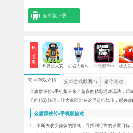
安卓版下载
热
门
应
用
炸弹猎人安
机器人角斗
罪恶都市中
橡皮泥
卓版
场
文版
战20
安卓游戏介绍
安卓游戏截图
猜你喜欢
(3)
金庸群侠传x手机版带来了超多的精彩游戏玩法，玩
分的精彩好玩，让大家随时在这里进行战斗，感兴趣
金庸群侠传x手机版描述
1、不断去改变修炼的路线，寻找到可靠的发展目标