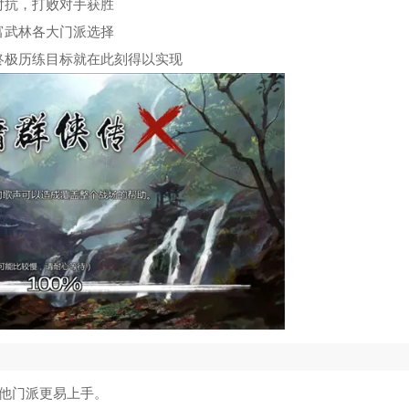
街头霸王6手机版
5
对抗，打败对手获胜
富武林各大门派选择
幻场
6
终极历练目标就在此刻得以实现
我的勇者uu版
7
末日勇闯魔物娘巢穴游戏
8
白毛少女大战僵尸0.79版本
9
奥特曼格斗进化3汉化版
10
其他门派更易上手。