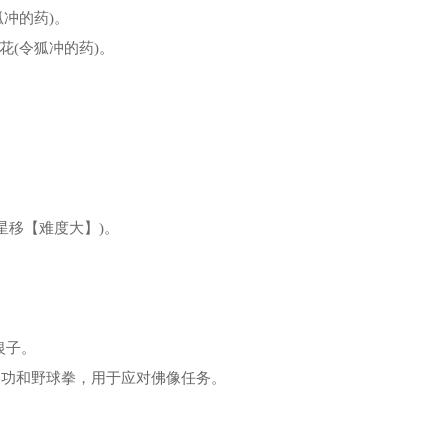
狐冲的药)。
莲花(令狐冲的药)。
转星移【难度大】)。
银子。
内功和野球拳，用于应对佛像任务。