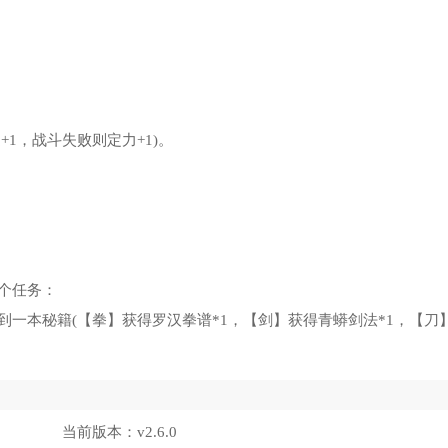
。
+1，战斗失败则定力+1)。
个任务：
，得到一本秘籍(【拳】获得罗汉拳谱*1，【剑】获得青蟒剑法*1，【刀
当前版本：
v2.6.0