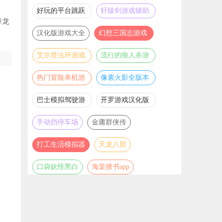
推荐
游戏大全
好玩的平台跳跃
轩辕剑游戏辅助
降龙
游戏合集
合集
汉化版游戏大全
幻想三国志游戏
辅助合集
艾尔登法环游戏
流行的狼人杀游
辅助合集
戏合集
热门冒险单机游
像素火影全版本
戏合集
合集
巴士模拟驾驶游
开罗游戏汉化版
戏合集
大全
手动挡停车场
金庸群侠传
打工生活模拟器
天龙八部
口袋妖怪黑白
海棠搜书app