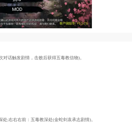
药(多次对话触发剧情，击败后获得五毒教信物)。
教深处;右右右前：五毒教深处(金蛇剑袁承志剧情)。