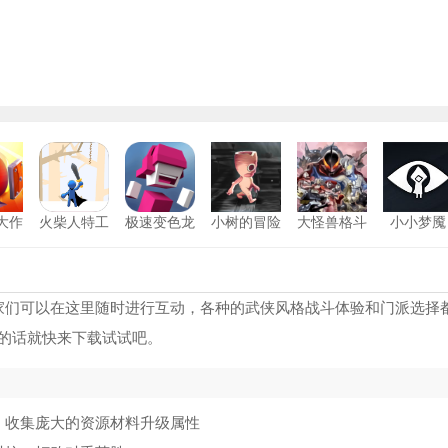
大作
火柴人特工
极速变色龙
小树的冒险
大怪兽格斗
小小梦魇
26
最新版
中文版
游戏安卓版
奥特曼传奇英雄1.9.2版本
1
夸父追日内置功能菜单版
2
家们可以在这里随时进行互动，各种的武侠风格战斗体验和门派选择
的话就快来下载试试吧。
奥特曼格斗进化重生中文版
3
空洞骑士丝之歌内置作弊菜单
4
，收集庞大的资源材料升级属性