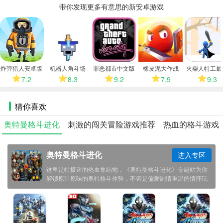
带你发现更多有意思的新安卓游戏
更
多
炸弹猎人安卓版
机器人角斗场
罪恶都市中文版
橡皮泥大作战
火柴人特工最
2026
版
7.2
8.3
9.2
7.9
9.3
猜你喜欢
奥特曼格斗进化
刺激的闯关冒险游戏推荐
热血的格斗游戏
奥特曼格斗进化
进入专区
这里是特摄迷的热血集结地，《奥特曼格斗进化》专题站为你
解锁原汁原味的奥特格斗体验，不管是偏爱剧情重温的情怀玩
家，还是冲击全球榜单的竞技大神，都能在此书写专属光之传
奇！