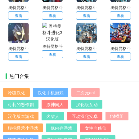
奥特曼格斗
奥特曼格斗
奥特曼格斗
奥特曼格斗
进化0正版
进化2
进化重生中
进化重生完
查看
查看
查看
查看
文版
整版
奥特曼格斗
奥特曼格斗
奥特曼格斗
奥特曼格斗
进化3汉化
查看
进化4中文
进化0中文
进化3中文
查看
查看
查看
版
版
版
版
热门合集
冷狐汉化
汉化手机游戏
二次元act
可莉的恶作剧
原神同人
汉化版互动
汉化版本游戏
火柴人
互动汉化安卓
fnf模组
模拟经营小游戏
低内存游戏
女性向修仙