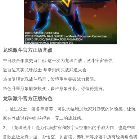
龙珠激斗官方正版亮点
中日联合年度史诗巨献 这一次为龙珠而战，激斗宇宙最强
近百位真实龙珠战士 拳拳到肉决战武道大会
热血复现龙珠战斗场景，险境重生突破战力极限。
角色升星形象酷炫蜕变，多种形象变化，你值得拥有。
龙珠激斗官方正版特色
1、通过战士、装备等培养，可以大幅增加玩家对游戏的体验感，让玩
家在养成过程中能获得独一无二的成就感。
2、《龙珠激斗》是万代南梦宫和数字天空推出的手游大作，也是中国
首款正版龙珠手游。孙悟空、贝吉塔、弗利萨等原著中所有经典角色将