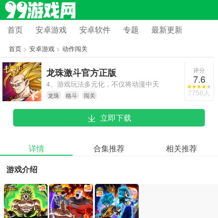
首页
安卓游戏
安卓软件
专题
最新更新
首页
>
安卓游戏
>
动作闯关
评分
龙珠激斗官方正版
7.6
4、游戏玩法多元化，不仅将动漫中天
7756人
龙珠
格斗
闯关
下第一武道会、龙珠收集等内容植
入，还加入了世界BOSS、蛇道、极
立即下载
限挑战等玩法，平衡了PVP与PVE玩
家的需求。
详情
合集推荐
相关推荐
游戏介绍