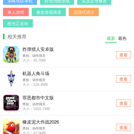
策略塔防单机
好玩消除游戏
实况足球修改
单人游戏
修改游戏画质
沉浸式清洁
橙光乙女向
相关推荐
最新
最热
炸弹猎人安卓版
查看
类别：动作闯关
大小：45.7MB
机器人角斗场
查看
类别：动作闯关
大小：226.4MB
罪恶都市中文版
查看
类别：动作闯关
大小：1002.7MB
橡皮泥大作战2026
查看
类别：动作闯关
大小：47.0MB