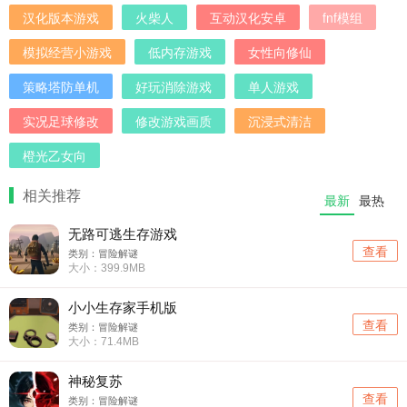
汉化版本游戏
火柴人
互动汉化安卓
fnf模组
模拟经营小游戏
低内存游戏
女性向修仙
策略塔防单机
好玩消除游戏
单人游戏
实况足球修改
修改游戏画质
沉浸式清洁
橙光乙女向
相关推荐
最新
最热
无路可逃生存游戏
查看
类别：冒险解谜
大小：399.9MB
小小生存家手机版
查看
类别：冒险解谜
大小：71.4MB
神秘复苏
查看
类别：冒险解谜