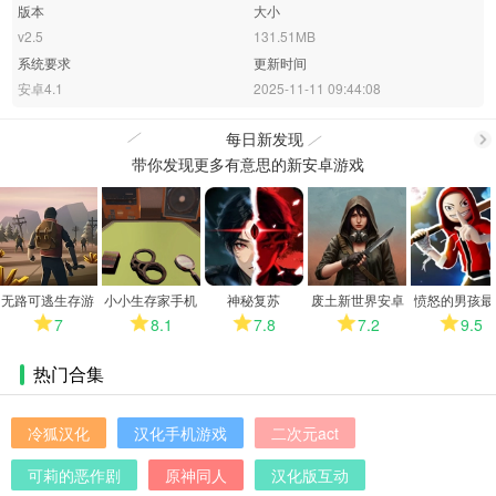
版本
大小
v2.5
131.51MB
系统要求
更新时间
安卓4.1
2025-11-11 09:44:08
每日新发现
带你发现更多有意思的新安卓游戏
更
多
无路可逃生存游
小小生存家手机
神秘复苏
废土新世界安卓
愤怒的男孩最
戏
版
版
版
7
8.1
7.8
7.2
9.5
热门合集
冷狐汉化
汉化手机游戏
二次元act
可莉的恶作剧
原神同人
汉化版互动