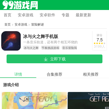
首页
安卓游戏
安卓软件
专题
最新更新
首页
>
安卓游戏
>
冒险解谜
评分
冰与火之舞手机版
7.5
一条音乐轨道，还有两个相互环绕的
3199人
冰与火之舞
节奏挑战游戏
音乐冒险闯
小球。玩家要做的，只是跟着音乐节
关
奏，精准地把两个旋转的小球敲击在
立即下载
音乐轨道上。
详情
合集推荐
相关推荐
游戏介绍